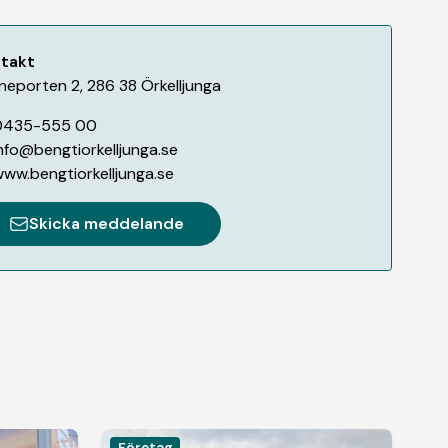
takt
neporten 2
,
286 38
Örkelljunga
0435-555 00
nfo@bengtiorkelljunga.se
ww.bengtiorkelljunga.se
Skicka meddelande
Företag