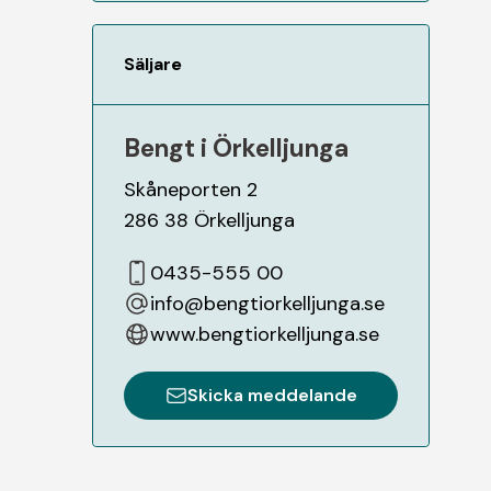
Säljare
Bengt i Örkelljunga
Skåneporten 2
286 38
Örkelljunga
0435-555 00
info@bengtiorkelljunga.se
www.bengtiorkelljunga.se
Skicka meddelande