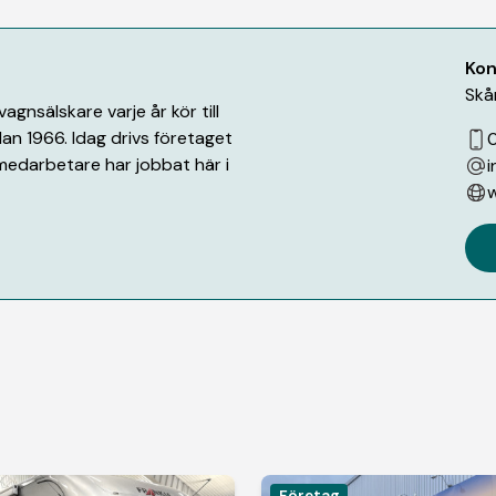
Kon
Skå
gnsälskare varje år kör till
an 1966. Idag drivs företaget
medarbetare har jobbat här i
i
w
Företag