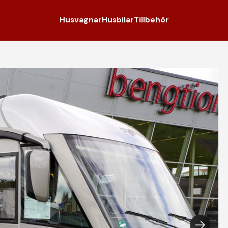
Husvagnar
Husbilar
Tillbehör