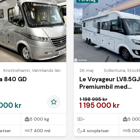
Kristinehamn
,
Värmlands län
26 maj
Sollentuna
,
Stock
ia 840 GD
Le Voyageur LV8.5GJ
Premiumbil med
Hydraulben vinterhj
1 198 995 kr
 000 kr
1 195 000 kr
5 000 kg
-
5 000
atser
7 400 mil
4 sovplatser
5 000