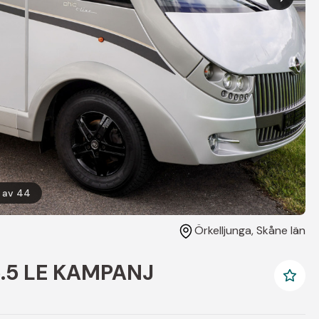
av
44
Örkelljunga
, Skåne län
 5.5 LE KAMPANJ