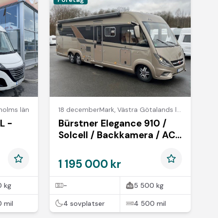
holms län
18 december
Mark
,
Västra Götalands län
L -
Bürstner Elegance 910 /
Solcell / Backkamera / AC
ul
bodel
1 195 000 kr
 kg
-
5 500 kg
 mil
4 sovplatser
4 500 mil