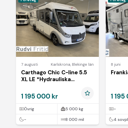
7 augusti
Karlskrona
,
Blekinge län
8 juni
Carthago Chic C-line 5.5
Frank
XL LE *Hydrauliska
Stödben*Automat*
1 195 000 kr
1 195
Övrig
5 000 kg
-
-
8 000 mil
4 sovpl