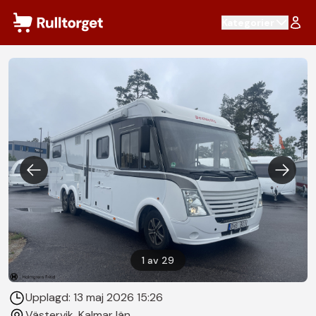
Hoppa till innehåll
Kategorier
1
av
29
Upplagd:
13 maj 2026 15:26
Västervik
, Kalmar län