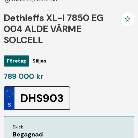
Dethleffs XL-I 7850 EG
004 ALDE VÄRME
SOLCELL
Företag
Säljes
789 000 kr
DHS903
Skick
Begagnad