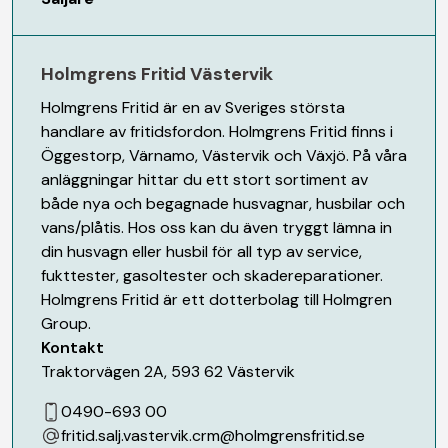
Holmgrens Fritid Västervik
Holmgrens Fritid är en av Sveriges största
handlare av fritidsfordon. Holmgrens Fritid finns i
Öggestorp, Värnamo, Västervik och Växjö. På våra
anläggningar hittar du ett stort sortiment av
både nya och begagnade husvagnar, husbilar och
vans/plåtis. Hos oss kan du även tryggt lämna in
din husvagn eller husbil för all typ av service,
fukttester, gasoltester och skadereparationer.
Holmgrens Fritid är ett dotterbolag till Holmgren
Group.
Kontakt
Traktorvägen 2A
,
593 62
Västervik
0490-693 00
fritid.salj.vastervik.crm@holmgrensfritid.se