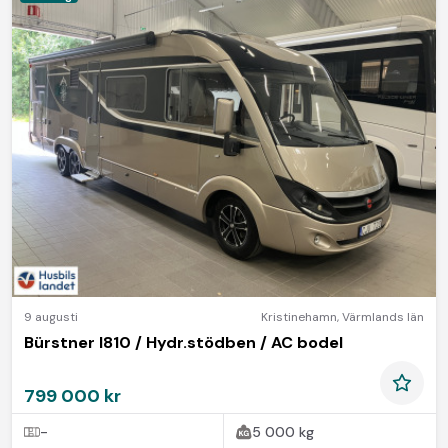
9 augusti
Kristinehamn
,
Värmlands län
Bürstner I810 / Hydr.stödben / AC bodel
799 000 kr
-
5 000 kg