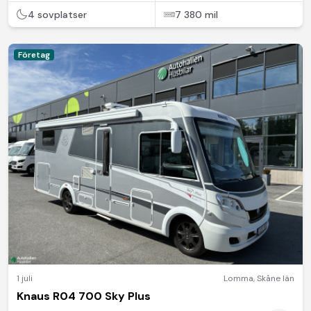
4 sovplatser
7 380 mil
Företag
1 juli
Lomma
,
Skåne län
Knaus R04 700 Sky Plus