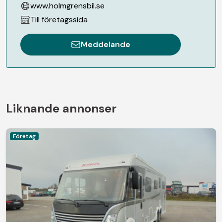
www.holmgrensbil.se
Till företagssida
Meddelande
Liknande annonser
Företag