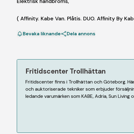
Elektrisk handbroms,
( Affinity. Kabe Van. Plåtis. DUO. Affinity By K
Bevaka liknande
Dela annons
Fritidscenter Trollhättan
Fritidscenter finns i Trollhättan och Göteborg. H
och auktoriserade tekniker som erbjuder försäljnin
ledande varumärken som KABE, Adria, Sun Living oc