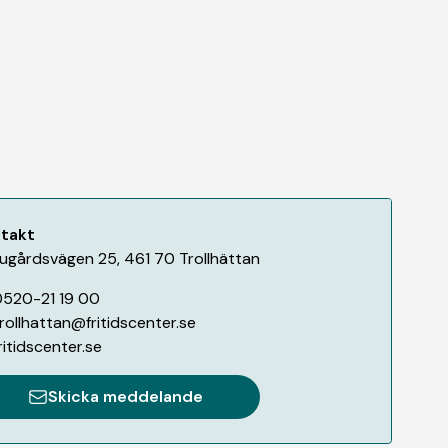
takt
ugårdsvägen 25
,
461 70
Trollhättan
520-21 19 00
rollhattan@fritidscenter.se
ritidscenter.se
Skicka meddelande