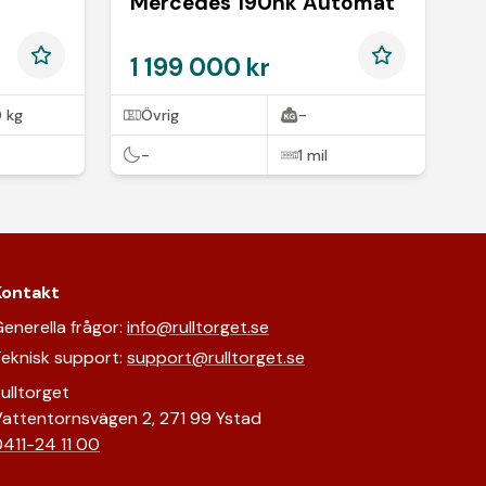
Mercedes 190hk Automat
1 199 000 kr
 kg
Övrig
-
-
1 mil
Kontakt
enerella frågor:
info@rulltorget.se
eknisk support:
support@rulltorget.se
ulltorget
attentornsvägen 2, 271 99 Ystad
411-24 11 00