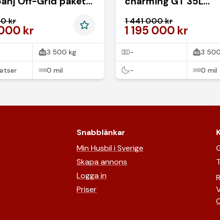
anj Off-Grid paket
charming GT 35L
tkort / Ränta 3.95*
KAMPANJPRIS
00 kr
1 441 000 kr
 000 kr
1 195 000 kr
3 500 kg
-
3 500
atser
0 mil
-
0 mil
Snabblänkar
Min Husbil i Sverige
G
Skapa annons
T
Logga in
R
Priser
V
0