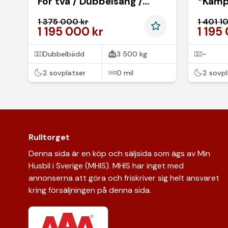
För två / Dubbelsäng /
*Kamp
Smart planlösning
Presen
1 375 000 kr
1 401 1
*SUPERDEAL*
1 195 000 kr
1 195
Dubbelbädd
3 500 kg
-
2 sovplatser
0 mil
2 sovpl
Rulltorget
Denna sida är en köp och säljsida som ägs av Min
Husbil i Sverige (MHIS). MHIS har inget med
annonserna att göra och friskriver sig helt ansvaret
kring försäljningen på denna sida.