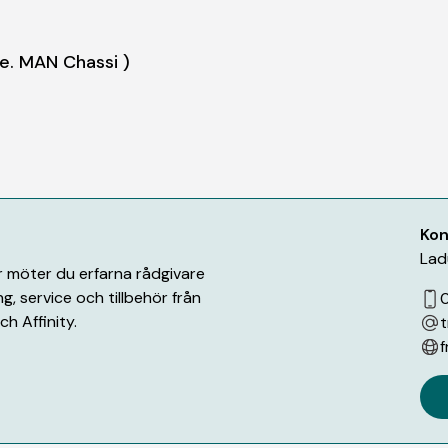
abe. MAN Chassi )
Kon
Lad
är möter du erfarna rådgivare
g, service och tillbehör från
0
h Affinity.
t
f