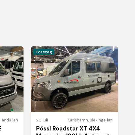
Företag
lands län
20 juli
Karlshamn
,
Blekinge län
E
Pössl Roadstar XT 4X4