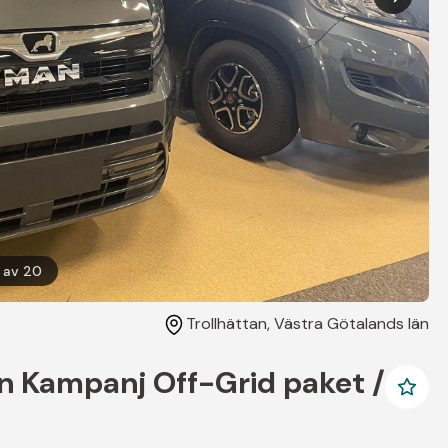
av
20
Trollhättan
, Västra Götalands län
n Kampanj Off-Grid paket /