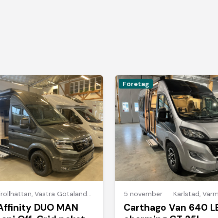
Företag
Trollhättan
,
Västra Götalands län
5 november
Karlstad
,
Värm
Affinity DUO MAN
Carthago Van 640 L