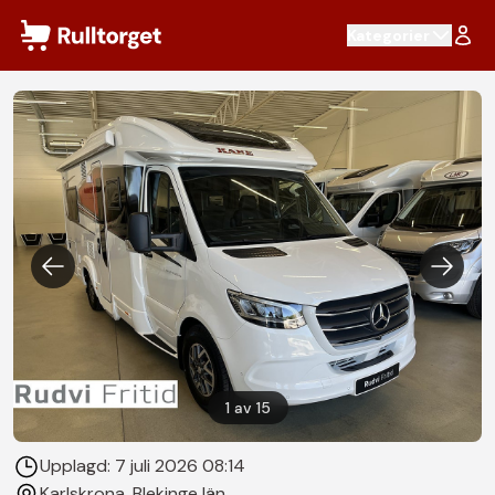
Hoppa till innehåll
Kategorier
1
av
15
Upplagd:
7 juli 2026 08:14
Karlskrona
, Blekinge län