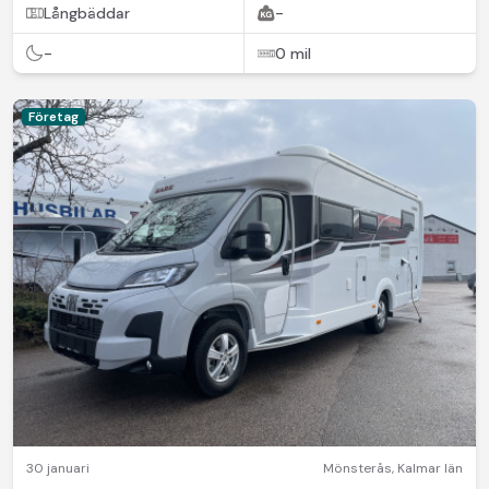
Långbäddar
-
-
0 mil
Företag
30 januari
Mönsterås
,
Kalmar län