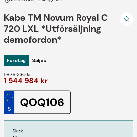
Kabe TM Novum Royal C
720 LXL *Utförsäljning
demofordon*
Företag
Säljes
1 679 330 kr
1 544 984 kr
QOQ106
Skick