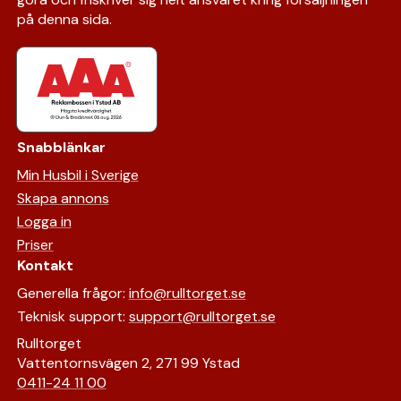
på denna sida.
Snabblänkar
Min Husbil i Sverige
Skapa annons
Logga in
Priser
Kontakt
Generella frågor:
info@rulltorget.se
Teknisk support:
support@rulltorget.se
Rulltorget
Vattentornsvägen 2, 271 99 Ystad
0411-24 11 00