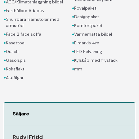
•
ACC/Klimatanläggning bildel
•
Royalpaket
•
Farthållare Adaptiv
•
Designpaket
•
Snurrbara framstolar med
•
armstöd
Komfortpaket
•
•
Face 2 face soffa
Värmematta bildel
•
•
Kasettoa
Elmarkis 4m
•
•
Dusch
LED Belysning
•
•
Gasolspis
Kylskåp med frysfack
•
•
Köksfläkt
mm
•
Alufälgar
Säljare
Rudvi Fritid