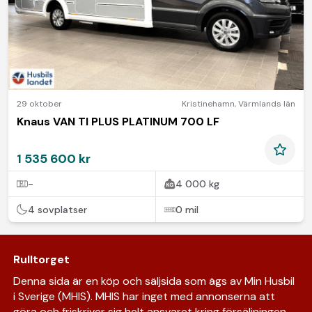
29 oktober
Kristinehamn
,
Värmlands län
Knaus VAN TI PLUS PLATINUM 700 LF
1 535 600 kr
-
4 000 kg
4 sovplatser
0 mil
Rulltorget
Denna sida är en köp och säljsida som ägs av Min Husbil
i Sverige (MHIS). MHIS har inget med annonserna att
göra och friskriver sig helt ansvaret kring försäljningen