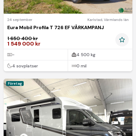
24 september
Karlstad
,
Värmlands län
Eura Mobil Profila T 726 EF VÅRKAMPANJ
1 650 400 kr
1 549 000 kr
-
4 500 kg
4 sovplatser
0 mil
Företag