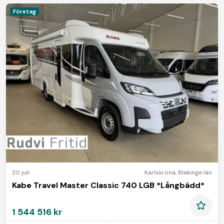
Företag
20 juli
Karlskrona
,
Blekinge län
Kabe Travel Master Classic 740 LGB *Långbädd*
1 544 516 kr