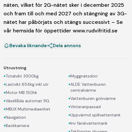
näten, vilket för 2G-nätet sker i december 2025
och fram till och med 2027 och stängning av 3G-
nätet har påbörjats och stängs successivt – Se
vår hemsida för öppettider www.rudvifritid.se
Bevaka liknande
Dela annons
Utrustning
•
•
Totalvikt 3500kg
Myggnätsdörr
•
•
Lastvikt 654kg inkl utr
ALDE Vattenburen
centralvärme
•
Motor MB 150hk
•
Vattenburen golvvärme
•
Växellåda automat 9G
•
Vinteranpassad
•
MBUX Multimediaenhet
•
Uppvärmd spillvattentank
•
Navigation
•
Inv färskvattentank
•
Backkamera
•
Takfönster skyview