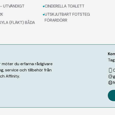
•
- UTVÄNDIGT
CINDERELLA TOALETT
•
RK
UTSKJUTBART FOTSTEG
FÖRARDÖRR
YLA (FLÄKT) BÅDA
Kon
Tag
är möter du erfarna rådgivare
g, service och tillbehör från
h Affinity.
g
f