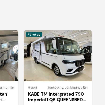
Företag
almar län
8 april
Jönköping
,
Jönköpings län
itan
KABE TM Intergrated 790
et
Imperial LQB QUEENSBED