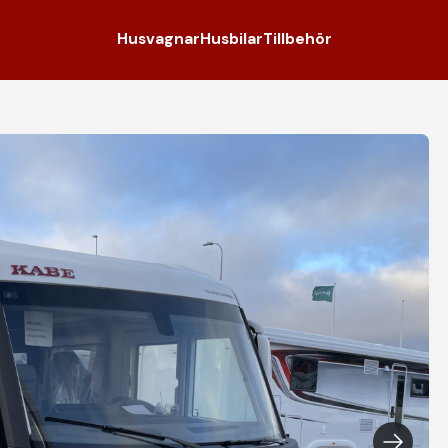
Husvagnar
Husbilar
Tillbehör