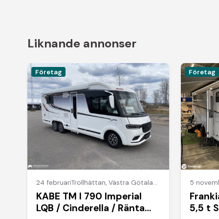
Liknande annonser
Företag
Företag
24 februari
Trollhättan
,
Västra Götalands län
5 novem
KABE TM I 790 Imperial
Franki
LQB / Cinderella / Ränta
5,5 t