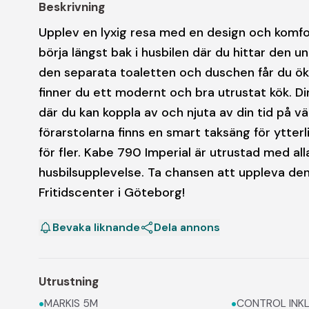
Beskrivning
Upplev en lyxig resa med en design och komfo
börja längst bak i husbilen där du hittar de
den separata toaletten och duschen får du ök
finner du ett modernt och bra utrustat kök. Di
där du kan koppla av och njuta av din tid på 
förarstolarna finns en smart taksäng för ytte
för fler. Kabe 790 Imperial är utrustad med al
husbilsupplevelse. Ta chansen att uppleva denn
Fritidscenter i Göteborg!
Bevaka liknande
Dela annons
Utrustning
•
•
MARKIS 5M
CONTROL INKL.