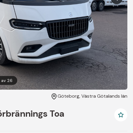
av
26
Göteborg
, Västra Götalands län
örbrännings Toa