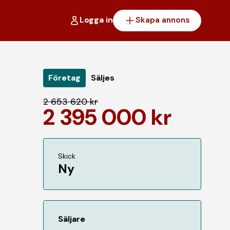
Logga in
Skapa annons
Företag
Säljes
2 653 620 kr
2 395 000 kr
Skick
Ny
Säljare