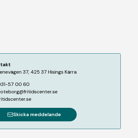
takt
enevägen 37
,
425 37
Hisings Kärra
031-57 00 60
oteborg@fritidscenter.se
ritidscenter.se
Skicka meddelande