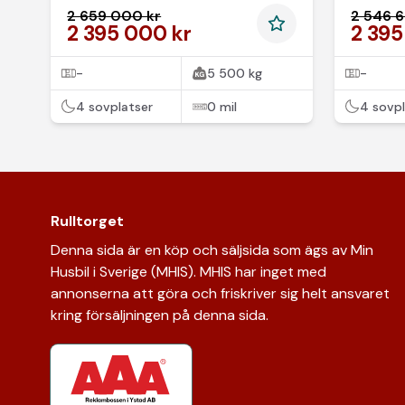
3.95
2 659 000 kr
2 546 
2 395 000 kr
2 395
-
5 500 kg
-
4 sovplatser
0 mil
4 sovpl
Rulltorget
Denna sida är en köp och säljsida som ägs av Min
Husbil i Sverige (MHIS). MHIS har inget med
annonserna att göra och friskriver sig helt ansvaret
kring försäljningen på denna sida.