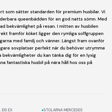
rt som sätter standarden för premium husbilar. Vi
n underbara queenbädden för en god natts sömn. Med
ad bekvämlighet på resan. I mitten av husbilen
rekt framför köket ligger den rymliga soffgruppen
vägarna med familj och vänner. Längst fram ovanför
rligare sovplatser perfekt när du behöver utrymme
la bekvämligheter du kan tänka dig för en lyxig
a fantastiska husbil på nära håll hos oss på
•
 EIS EX
STOLARNA MERCEDES