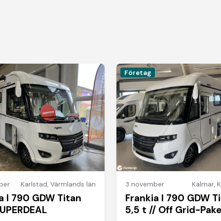
Företag
ber
Karlstad
,
Värmlands län
3 november
Kalmar
,
K
a I 790 GDW Titan
Frankia I 790 GDW T
 SUPERDEAL
5,5 t // Off Grid-Pak