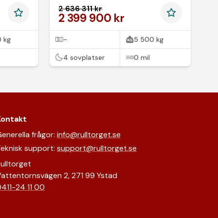
AC x2
2 636 311 kr
2 399 900 kr
 kg
-
5 500 kg
4 sovplatser
0 mil
Kontakt
enerella frågor:
info@rulltorget.se
eknisk support:
support@rulltorget.se
ulltorget
attentornsvägen 2, 271 99 Ystad
411-24 11 00