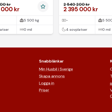
SUPERDEAL
600 kr
2 540 200 kr
 000 kr
2 395 000 kr
5 500 kg
-
5 500
atser
0 mil
4 sovplatser
0 mil
Snabblänkar
Min Husbil i Sverige
G
Skapa annons
T
Logga in
R
Priser
V
0