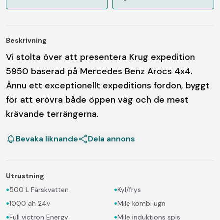
Beskrivning
Vi stolta över att presentera Krug expedition
5950 baserad på Mercedes Benz Arocs 4x4.
Ännu ett exceptionellt expeditions fordon, byggt
för att erövra både öppen väg och de mest
krävande terrängerna.
Bevaka liknande
Dela annons
Utrustning
•
•
500 L Färskvatten
Kyl/frys
•
•
1000 ah 24v
Mile kombi ugn
•
•
Full victron Energy
Mile induktions spis