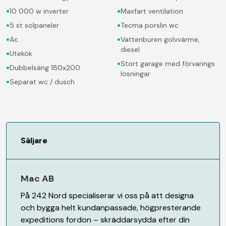
•
•
10 000 w inverter
Maxfart ventilation
•
•
5 st solpaneler
Tecma porslin wc
•
•
Ac
Vattenburen golvvärme,
diesel
•
Utekök
•
Stort garage med förvarings
•
Dubbelsäng 180x200
lösningar
•
Separat wc / dusch
Säljare
Mac AB
På 242 Nord specialiserar vi oss på att designa
och bygga helt kundanpassade, högpresterande
expeditions fordon – skräddarsydda efter din