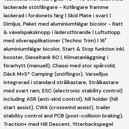
lackerade stötfångare - Kofångare framme
lackerad i fordonets färg | Skid Plate i svart |
Dimljus, Paket med aluminiumfälgar bicolor - Ratt
& växelspaksknopp i läderutförande | Luftutlopp
med silverapplikationer (Techno Trim) | 16"
aluminiumfälgar bicolor, Start & Stop funktion inkl.
booster, Dieseltank 60 l, Klimatanläggning i
förarhytt (manuell), Chassi med stor spårvidd,
Däck M+S* Camping (snöflingor), Varselljus
integrerad i standard strålkastare, Strålkastare
med svart ram, ESC (electronic stability control)
including ASR (anti-skid control), hill holder (hill
start assist), CWA (crosswind assist), trailer
stability control and PCB (post-collision braking),
Traction+ med Hill Descent, Ytterbackspegel