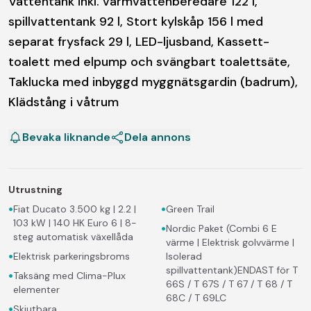
Vattentank inkl. varmvattenberedare 122 l,
spillvattentank 92 l, Stort kylskåp 156 l med
separat frysfack 29 l, LED-ljusband, Kassett-
toalett med elpump och svängbart toalettsäte,
Taklucka med inbyggd myggnätsgardin (badrum),
Klädstång i våtrum
Bevaka liknande
Dela annons
Utrustning
•
•
Fiat Ducato 3.500 kg | 2.2 |
Green Trail
103 kW | 140 HK Euro 6 | 8-
•
Nordic Paket (Combi 6 E
steg automatisk växellåda
värme | Elektrisk golvvärme |
•
Elektrisk parkeringsbroms
Isolerad
spillvattentank)ENDAST för T
•
Taksäng med Clima-Plux
66S / T 67S / T 67 / T 68 / T
elementer
68C / T 69LC
•
Skjutbara