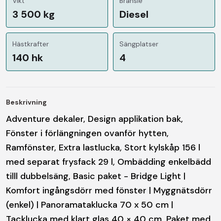
Vikt
Bränsle
3 500 kg
Diesel
Hästkrafter
Sängplatser
140 hk
4
Beskrivning
Adventure dekaler, Design applikation bak,
Fönster i förlängningen ovanför hytten,
Ramfönster, Extra lastlucka, Stort kylskåp 156 l
med separat frysfack 29 l, Ombädding enkelbädd
tilll dubbelsäng, Basic paket - Bridge Light |
Komfort ingångsdörr med fönster | Myggnätsdörr
(enkel) | Panoramataklucka 70 x 50 cm |
Tacklucka med klart glas 40 × 40 cm, Paket med