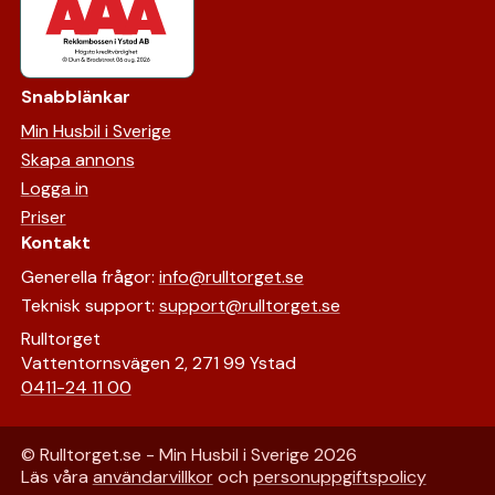
Snabblänkar
Min Husbil i Sverige
Skapa annons
Logga in
Priser
Kontakt
Generella frågor:
info@rulltorget.se
Teknisk support:
support@rulltorget.se
Rulltorget
Vattentornsvägen 2, 271 99 Ystad
0411-24 11 00
© Rulltorget.se - Min Husbil i Sverige
2026
Läs våra
användarvillkor
och
personuppgiftspolicy