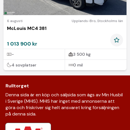
6 augusti
Upplands-Bro
,
Stockholms län
McLouis MC4 381
1 013 900 kr
-
3 500 kg
4 sovplatser
0 mil
Rulltorget
Denna sida är en köp och säljsida som ägs av Min Husbil
i Sverige (MHIS). MHIS har inget med annonserna att
göra och friskriver sig helt ansvaret kring försäljningen
på denna sida.