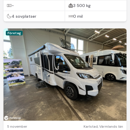
-
3 500 kg
4 sovplatser
0 mil
Företag
5 november
Karlstad
,
Värmlands län