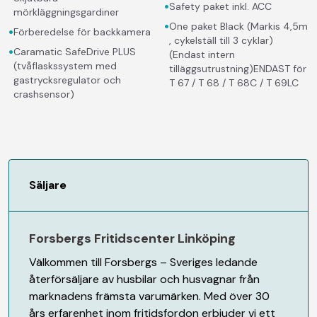
•
Safety paket inkl. ACC
mörkläggningsgardiner
•
One paket Black (Markis 4,5m
•
Förberedelse för backkamera
, cykelställ till 3 cyklar)
•
Caramatic SafeDrive PLUS
(Endast intern
(tvåflaskssystem med
tilläggsutrustning)ENDAST för
gastrycksregulator och
T 67 / T 68 / T 68C / T 69LC
crashsensor)
Säljare
Forsbergs Fritidscenter Linköping
Välkommen till Forsbergs – Sveriges ledande
återförsäljare av husbilar och husvagnar från
marknadens främsta varumärken. Med över 30
års erfarenhet inom fritidsfordon erbjuder vi ett