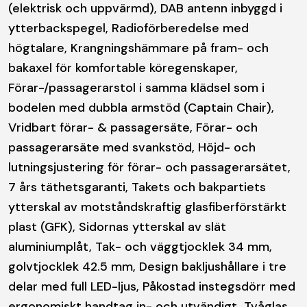
(elektrisk och uppvärmd), DAB antenn inbyggd i
ytterbackspegel, Radioförberedelse med
högtalare, Krangningshämmare på fram- och
bakaxel för komfortable köregenskaper,
Förar-/passagerarstol i samma klädsel som i
bodelen med dubbla armstöd (Captain Chair),
Vridbart förar- & passagersäte, Förar- och
passagerarsäte med svankstöd, Höjd- och
lutningsjustering för förar- och passagerarsätet,
7 års täthetsgaranti, Takets och bakpartiets
ytterskal av motståndskraftig glasfiberförstärkt
plast (GFK), Sidornas ytterskal av slät
aluminiumplåt, Tak- och väggtjocklek 34 mm,
golvtjocklek 42.5 mm, Design bakljushållare i tre
delar med full LED-ljus, Påkostad instegsdörr med
ergonomiskt handtag in- och utvändigt, Tvåglas