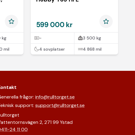
599 000 kr
 kg
-
3 500 kg
0 mil
4 sovplatser
4 868 mil
Kontakt
enerella frågor:
info@rulltorget.se
eknisk support:
support@rulltorget.se
ulltorget
attentornsvägen 2, 271 99 Ystad
411-24 11 00