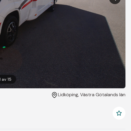
1
av
15
Lidköping
, Västra Götalands län