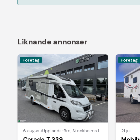
Liknande annonser
Företag
Företag
6 augusti
Upplands-Bro
,
Stockholms län
21 juli
Carado T 339
Mobil