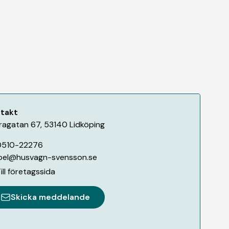
takt
ragatan 67
,
53140
Lidköping
0510-22276
oel@husvagn-svensson.se
ill företagssida
Skicka meddelande