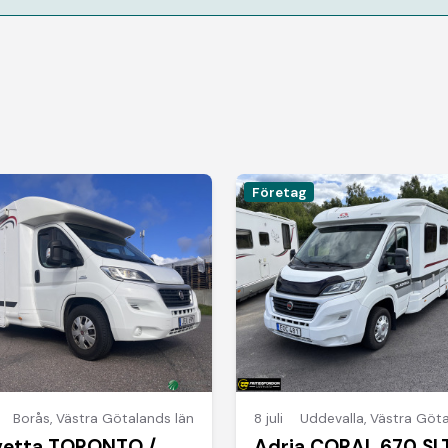
Företag
Borås
,
Västra Götalands län
8 juli
Uddevalla
,
Västra Göta
vetta TORONTO /
Adria CORAL 670 SLT