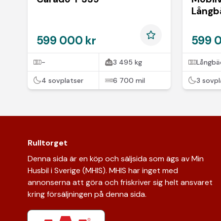
Långb
599 000 kr
599 
-
3 495 kg
Långbä
4 sovplatser
6 700 mil
3 sovpl
Rulltorget
Denna sida är en köp och säljsida som ägs av Min
Husbil i Sverige (MHIS). MHIS har inget med
annonserna att göra och friskriver sig helt ansvaret
kring försäljningen på denna sida.