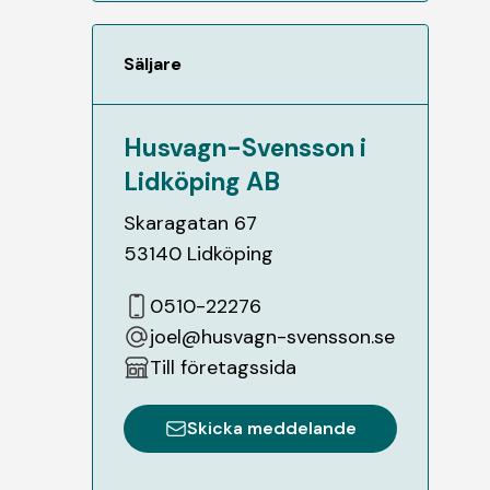
Säljare
Husvagn-Svensson i
Lidköping AB
Skaragatan 67
53140
Lidköping
0510-22276
joel@husvagn-svensson.se
Till företagssida
Skicka meddelande