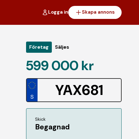
Logga in
Skapa annons
Företag
Säljes
599 000 kr
YAX681
Skick
Begagnad