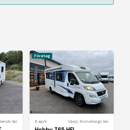
Företag
lands län
8 april
Växjö
,
Kronobergs län
,
Hobby T65 HFL