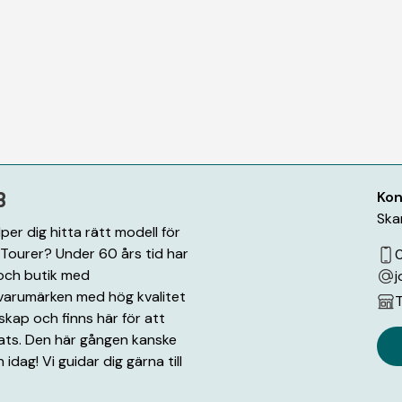
B
Kon
Ska
per dig hitta rätt modell för
nTourer? Under 60 års tid har
 och butik med
j
a varumärken med hög kvalitet
T
nskap och finns här för att
plats. Den här gången kanske
 idag! Vi guidar dig gärna till