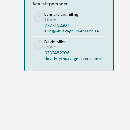
Kontaktpersoner
Lennart von Elling
Säljare
0707452204
elling@husvagn-svensson.se
David Milos
Säljare
0707452205
davidm@husvagn-svensson.se