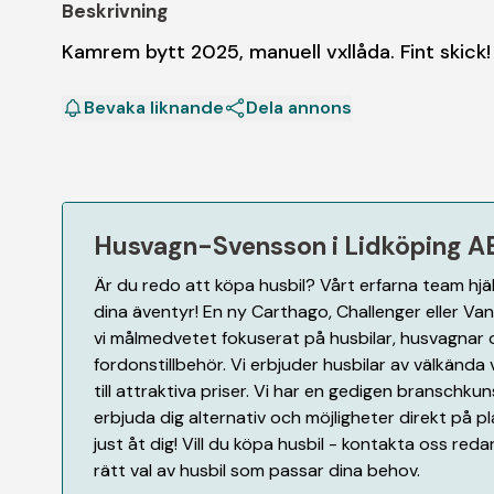
Beskrivning
Kamrem bytt 2025, manuell vxllåda. Fint skick!
Bevaka liknande
Dela annons
Husvagn-Svensson i Lidköping A
Är du redo att köpa husbil? Vårt erfarna team hjäl
dina äventyr! En ny Carthago, Challenger eller Va
vi målmedvetet fokuserat på husbilar, husvagnar
fordonstillbehör. Vi erbjuder husbilar av välkänd
till attraktiva priser. Vi har en gedigen branschku
erbjuda dig alternativ och möjligheter direkt på 
just åt dig! Vill du köpa husbil - kontakta oss redan
rätt val av husbil som passar dina behov.