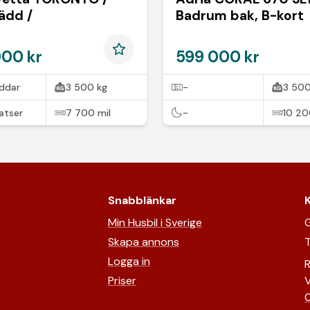
ädd /
Badrum bak, B-kort
000 kr
599 000 kr
ddar
3 500 kg
-
3 500
atser
7 700 mil
-
10 20
Snabblänkar
Min Husbil i Sverige
G
Skapa annons
T
Logga in
R
Priser
V
0