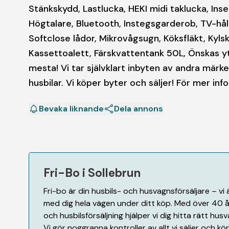
Stänkskydd, Lastlucka, HEKI midi taklucka, Ins
Högtalare, Bluetooth, Instegsgarderob, TV-håll
Softclose lådor, Mikrovågsugn, Köksfläkt, Kyl
Kassettoalett, Färskvattentank 50L, Önskas yt
mesta! Vi tar självklart inbyten av andra mä
husbilar. Vi köper byter och säljer! För mer in
Bevaka liknande
Dela annons
Fri-Bo i Sollebrun
Fri-bo är din husbils- och husvagnsförsäljare – vi 
med dig hela vägen under ditt köp. Med över 40 
och husbilsförsäljning hjälper vi dig hitta rätt husva
Vi gör noggranna kontroller av allt vi säljer och 