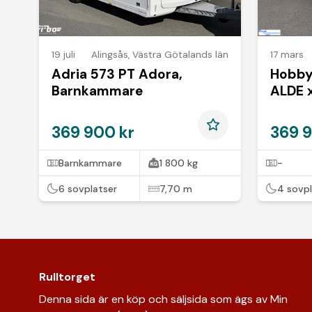
19 juli
Alingsås
,
Västra Götalands län
17 mars
Adria 573 PT Adora,
Hobby
Barnkammare
ALDE 
369 900 kr
369 9
Barnkammare
1 800 kg
-
6 sovplatser
7,70 m
4 sovpl
Rulltorget
Denna sida är en köp och säljsida som ägs av Min