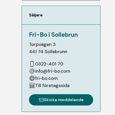
Säljare
Fri-Bo i Sollebrun
Torpvägen 3
441 74
Sollebrunn
0322-401 70
info@fri-bo.com
fri-bo.com
Till företagssida
Skicka meddelande