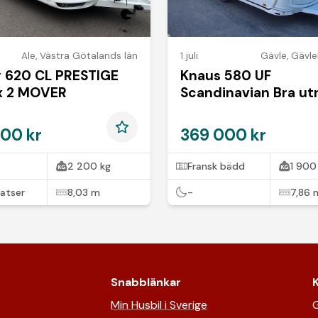
Ale
,
Västra Götalands län
1 juli
Gävle
,
Gävle
 620 CL PRESTIGE
Knaus 580 UF
x 2 MOVER
Scandinavian Bra ut
00 kr
369 000 kr
2 200 kg
Fransk bädd
1 900
atser
8,03 m
-
7,86 
Snabblänkar
Min Husbil i Sverige
G