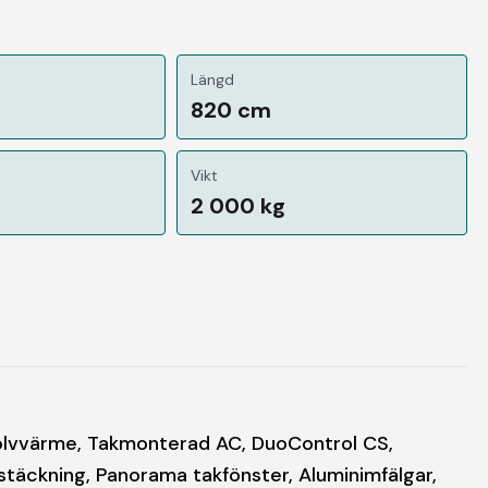
Längd
820 cm
Vikt
2 000 kg
golvvärme, Takmonterad AC, DuoControl CS,
gstäckning, Panorama takfönster, Aluminimfälgar,