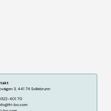
takt
pvägen 3
,
441 74
Sollebrunn
0322-401 70
nfo@fri-bo.com
ri-bo.com