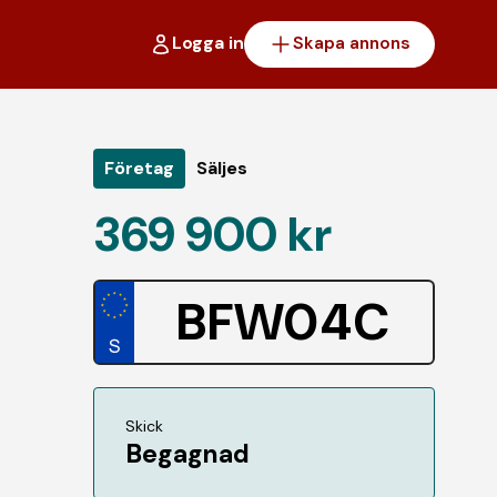
Logga in
Skapa annons
Företag
Säljes
369 900 kr
BFW04C
Skick
Begagnad