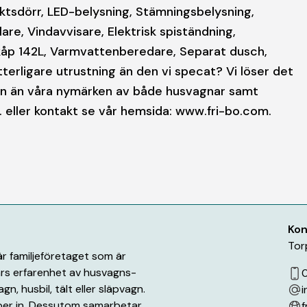
ektsdörr, LED-belysning, Stämningsbelysning,
are, Vindavvisare, Elektrisk spiständning,
skåp 142L, Varmvattenberedare, Separat dusch,
terligare utrustning än den vi specat? Vi löser det
rken än våra nymärken av både husvagnar samt
fo. eller kontakt se vår hemsida: www.fri-bo.com.
Kon
Tor
är familjeföretaget som är
års erfarenhet av husvagns-
gn, husbil, tält eller släpvagn.
i
köper in. Dessutom samarbetar
f