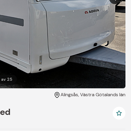
av
25
Alingsås
, Västra Götalands län
bed