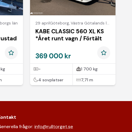
borgs län
29 april
Göteborg
,
Västra Götalands län
KABE CLASSIC 560 XL KS
rustad
*Året runt vagn / Förtält
369 000 kr
 kg
-
1 700 kg
m
4 sovplatser
7,71 m
Kontakt
enerella frågor:
info@rulltorget.se