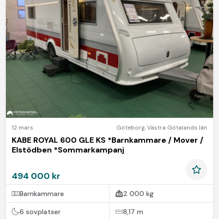
12 mars
Göteborg
,
Västra Götalands län
KABE ROYAL 600 GLE KS *Barnkammare / Mover /
Elstödben *Sommarkampanj
494 000 kr
Barnkammare
2 000 kg
6 sovplatser
8,17 m