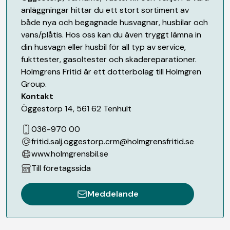
anläggningar hittar du ett stort sortiment av
både nya och begagnade husvagnar, husbilar och
vans/plåtis. Hos oss kan du även tryggt lämna in
din husvagn eller husbil för all typ av service,
fukttester, gasoltester och skadereparationer.
Holmgrens Fritid är ett dotterbolag till Holmgren
Group.
Kontakt
Öggestorp 14
,
561 62
Tenhult
036-970 00
fritid.salj.oggestorp.crm@holmgrensfritid.se
www.holmgrensbil.se
Till företagssida
Meddelande