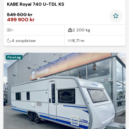
KABE Royal 740 U-TDL KS
549 500 kr
499 900 kr
-
2 200 kg
4 sovplatser
8,71 m
Företag