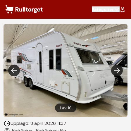
Hoppa till innehåll
Kategorier
1
av
16
Upplagd:
8 april 2026 11:37
Jönköping
, Jönköpings län