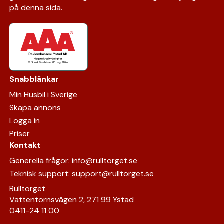
på denna sida.
Snabblänkar
Min Husbil i Sverige
Skapa annons
Logga in
Priser
Kontakt
Generella frågor:
info@rulltorget.se
Teknisk support:
support@rulltorget.se
Rulltorget
Vattentornsvägen 2, 271 99 Ystad
0411-24 11 00