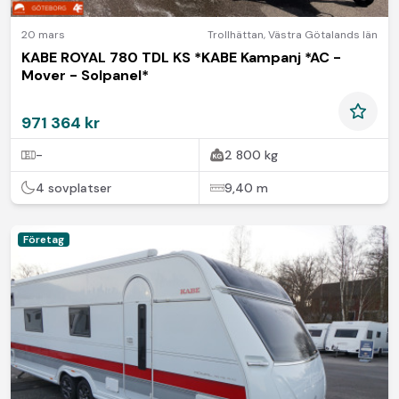
20 mars
Trollhättan
,
Västra Götalands län
KABE ROYAL 780 TDL KS *KABE Kampanj *AC -
Mover - Solpanel*
971 364 kr
-
2 800 kg
4 sovplatser
9,40 m
Företag