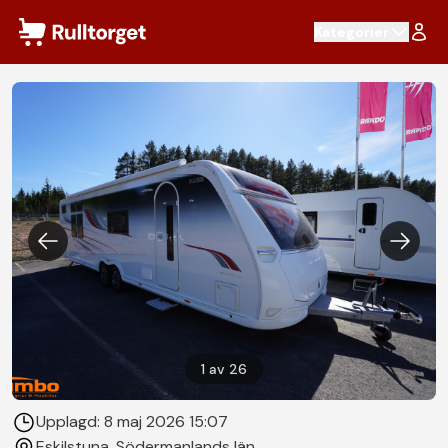
Hoppa till innehåll
Kategorier
1
av
26
Upplagd:
8 maj 2026 15:07
Eskilstuna
, Södermanlands län