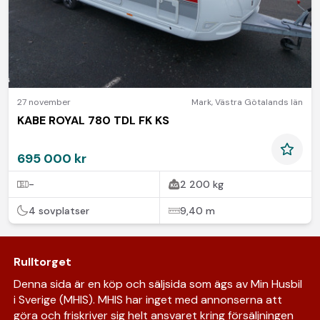
27 november
Mark
,
Västra Götalands län
KABE ROYAL 780 TDL FK KS
695 000 kr
-
2 200 kg
4 sovplatser
9,40 m
Rulltorget
Denna sida är en köp och säljsida som ägs av Min Husbil
i Sverige (MHIS). MHIS har inget med annonserna att
göra och friskriver sig helt ansvaret kring försäljningen