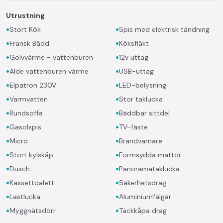
Utrustning
•
•
Stort Kök
Spis med elektrisk tändning
•
•
Fransk Bädd
Köksfläkt
•
•
Golvvärme - vattenburen
12v uttag
•
•
Alde vattenburen värme
USB-uttag
•
•
Elpatron 230V
LED-belysning
•
•
Varmvatten
Stor taklucka
•
•
Rundsoffa
Bäddbar sittdel
•
•
Gasolspis
TV-fäste
•
•
Micro
Brandvarnare
•
•
Stort kylskåp
Formsydda mattor
•
•
Dusch
Panoramataklucka
•
•
Kassettoalett
Säkerhetsdrag
•
•
Lastlucka
Aluminiumfälgar
•
•
Myggnätsdörr
Täckkåpa drag