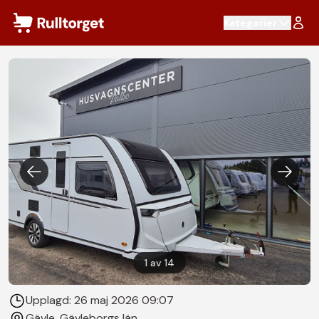
Hoppa till innehåll
Kategorier
1
av
14
Upplagd:
26 maj 2026 09:07
Gävle
, Gävleborgs län