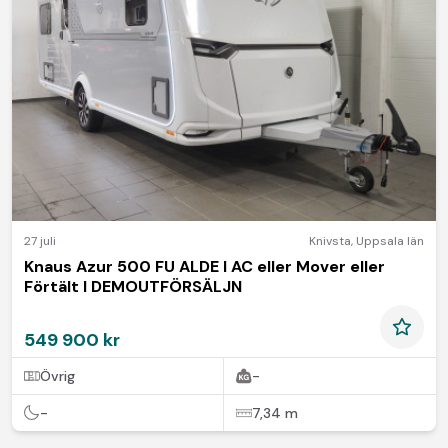
27 juli
Knivsta
,
Uppsala län
Knaus Azur 500 FU ALDE I AC eller Mover eller
Förtält I DEMOUTFÖRSÄLJN
549 900 kr
Övrig
-
-
7,34 m