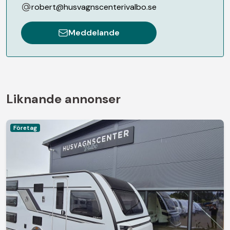
robert@husvagnscenterivalbo.se
Meddelande
Liknande annonser
Företag