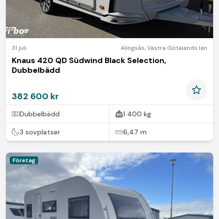
31 juli
Alingsås
,
Västra Götalands län
Knaus 420 QD Südwind Black Selection,
Dubbelbädd
382 600 kr
Dubbelbädd
1 400 kg
3 sovplatser
6,47 m
Företag