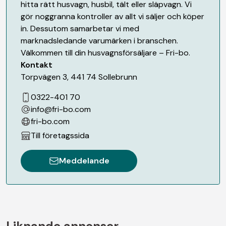
hitta rätt husvagn, husbil, tält eller släpvagn. Vi
gör noggranna kontroller av allt vi säljer och köper
in. Dessutom samarbetar vi med
marknadsledande varumärken i branschen.
Välkommen till din husvagnsförsäljare – Fri-bo.
Kontakt
Torpvägen 3
,
441 74
Sollebrunn
0322-401 70
info@fri-bo.com
fri-bo.com
Till företagssida
Meddelande
Liknande annonser