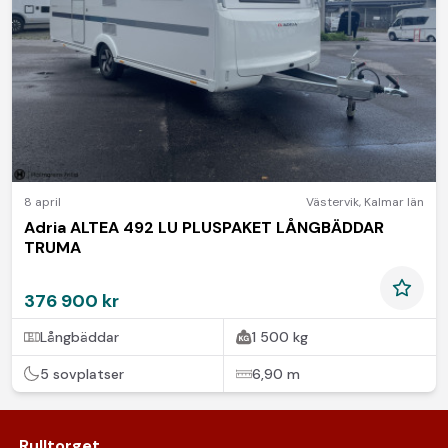
8 april
Västervik
,
Kalmar län
Adria ALTEA 492 LU PLUSPAKET LÅNGBÄDDAR
TRUMA
376 900 kr
Långbäddar
1 500 kg
5 sovplatser
6,90 m
Rulltorget