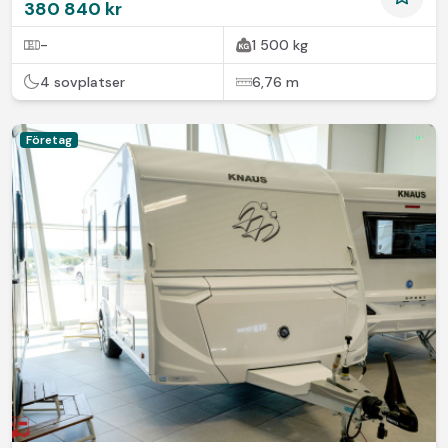
380 840 kr
-
1 500 kg
4 sovplatser
6,76 m
Företag