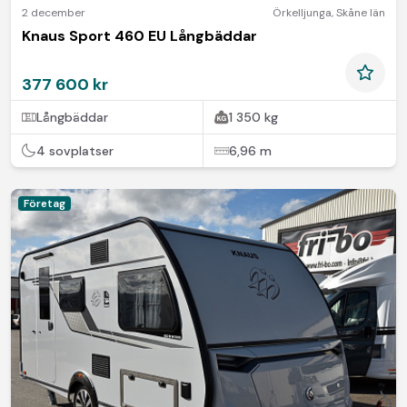
2 december
Örkelljunga
,
Skåne län
Knaus Sport 460 EU Långbäddar
377 600 kr
Långbäddar
1 350 kg
4 sovplatser
6,96 m
Företag