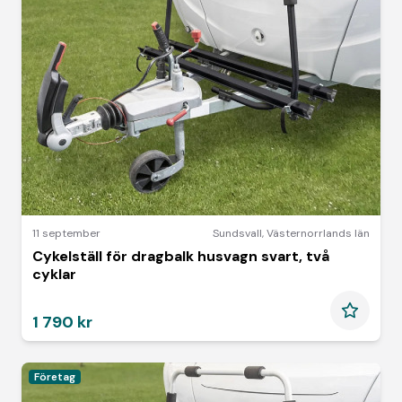
11 september
Sundsvall
,
Västernorrlands län
Cykelställ för dragbalk husvagn svart, två
cyklar
1 790 kr
Företag