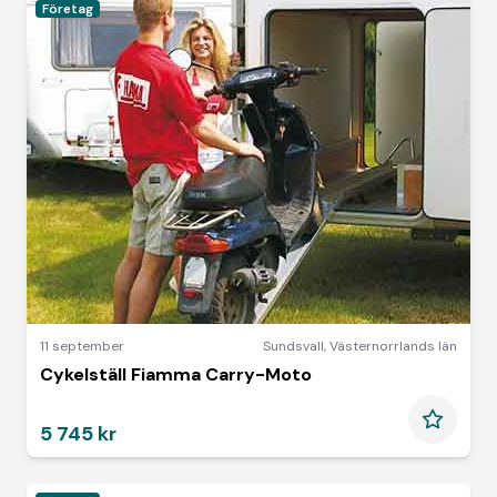
Företag
11 september
Sundsvall
,
Västernorrlands län
Cykelställ Fiamma Carry-Moto
5 745 kr