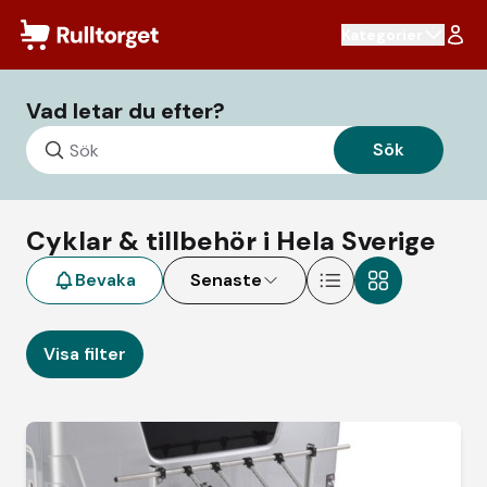
Hoppa till innehåll
Kategorier
Cyklar & tillbehör
- Rulltorget
Vad letar du efter?
Sök
Cyklar & tillbehör i Hela Sverige
Bevaka
Senaste
Visa filter