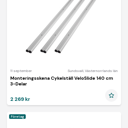
11 september
Sundsvall
,
Västernorrlands län
Monteringsskena Cykelställ VeloSlide 140 cm
3-Delar
2 269 kr
Företag