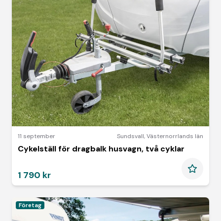
11 september
Sundsvall
,
Västernorrlands län
Cykelställ för dragbalk husvagn, två cyklar
1 790 kr
Företag