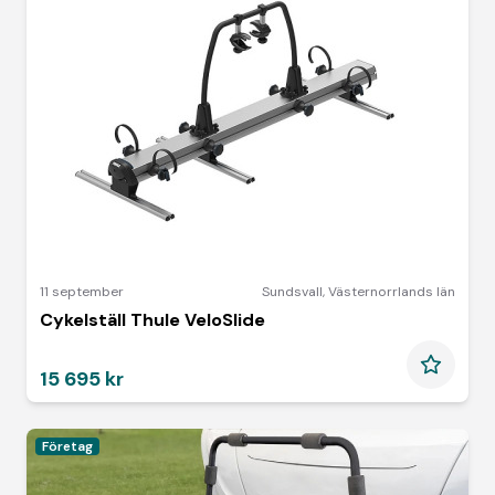
11 september
Sundsvall
,
Västernorrlands län
Cykelställ Thule VeloSlide
15 695 kr
Företag