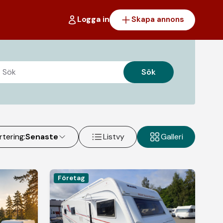
Logga in
Skapa annons
Sök
rtering:
Senaste
Listvy
Galleri
Företag