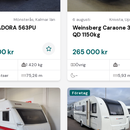
Mönsterås
,
Kalmar län
6 augusti
Knivsta
,
Up
 ADORA 563PU
Weinsberg Caraone 
QD 1150kg
00 kr
265 000 kr
1 420 kg
Övrig
-
atser
75,26 m
-
5,93 
Företag