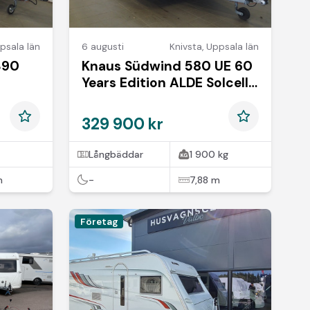
psala län
6 augusti
Knivsta
,
Uppsala län
390
Knaus Südwind 580 UE 60
Years Edition ALDE Solcell
Låga långbäddar
329 900 kr
Långbäddar
1 900 kg
m
-
7,88 m
Företag