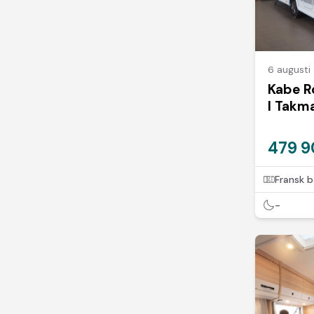
6 augusti
Kabe R
I Takma
479 9
Fransk 
-