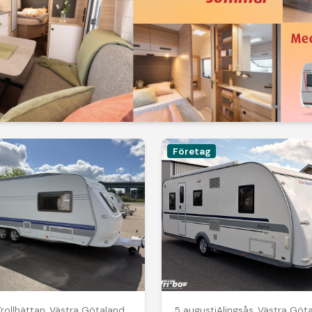
Företag
Trollhättan
,
Västra Götalands län
5 augusti
Alingsås
,
Västra Götal