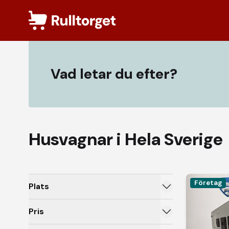
Hoppa till innehåll
Husvagnar
- Rulltorget
Vad letar du efter?
Husvagnar i Hela Sverige
Företag
Plats
Pris