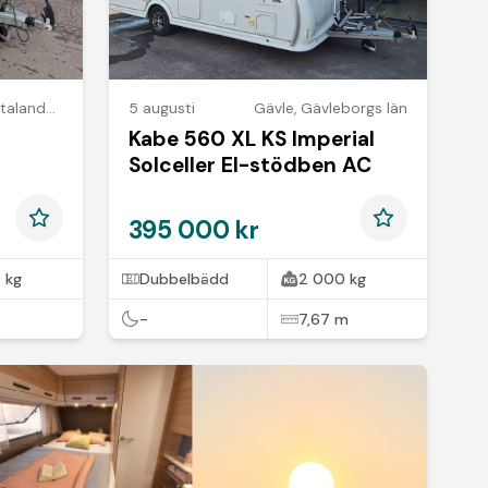
ands län
5 augusti
Gävle
,
Gävleborgs län
Kabe 560 XL KS Imperial
Solceller El-stödben AC
395 000 kr
 kg
Dubbelbädd
2 000 kg
-
7,67 m