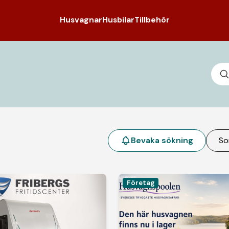
Husvagnar
Husbilar
Tillbehör
Bevaka sökning
So
Företag