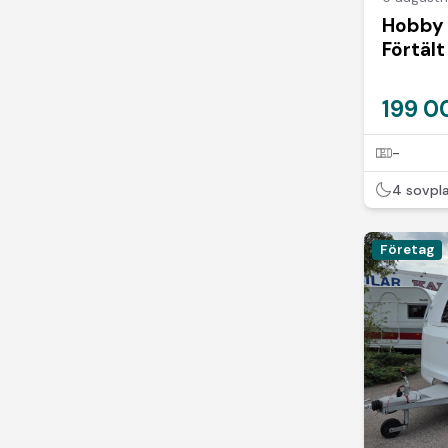
Hobby 
Förtält
199 0
-
4 sovpl
Företag