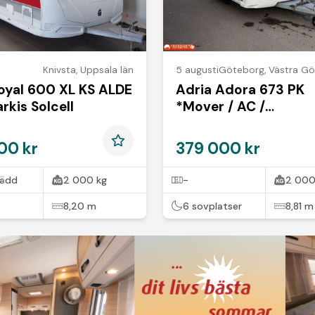
Knivsta
,
Uppsala län
5 augusti
Göteborg
,
Västra Götal
oyal 600 XL KS ALDE
Adria Adora 673 PK
rkis Solcell
*Mover / AC /
*INKOMMANDE
00 kr
379 000 kr
bädd
2 000 kg
-
2 000
8,20 m
6 sovplatser
8,81 m