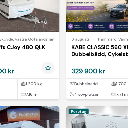
Skövde
,
Västra Götalands län
6 augusti
Hammarö
,
Värm
ffs CJoy 480 QLK
KABE CLASSIC 560 X
Dubbelbädd, Cykelstä
Markis, Solpanel
00 kr
329 900 kr
1 200 kg
Dubbelbädd
1 700 
7,16 m
4 sovplatser
7,71 m
Företag