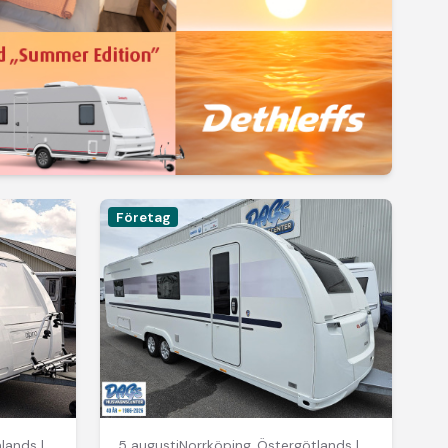
Företag
ands län
5 augusti
Norrköping
,
Östergötlands län