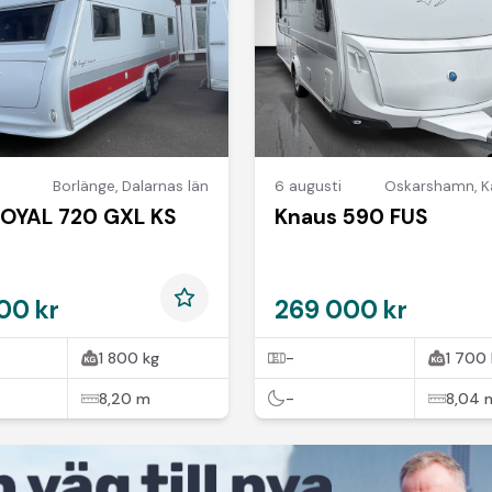
Borlänge
,
Dalarnas län
6 augusti
Oskarshamn
,
K
OYAL 720 GXL KS
Knaus 590 FUS
00 kr
269 000 kr
1 800 kg
-
1 700 
8,20 m
-
8,04 