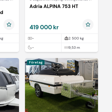
Adria ALPINA 753 HT
dd
419 000 kr
kg
-
2 500 kg
-
9,53 m
Företag