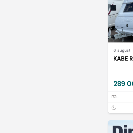
6 augusti
KABE R
289 0
-
-