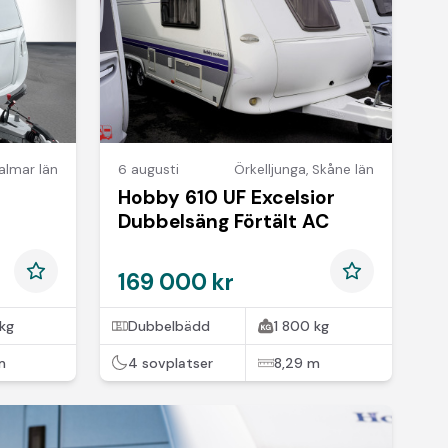
almar län
6 augusti
Örkelljunga
,
Skåne län
Hobby 610 UF Excelsior
Dubbelsäng Förtält AC
169 000 kr
kg
Dubbelbädd
1 800 kg
m
4 sovplatser
8,29 m