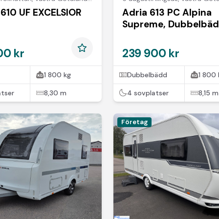
610 UF EXCELSIOR
Adria 613 PC Alpina
Supreme, Dubbelbä
00 kr
239 900 kr
1 800 kg
Dubbelbädd
1 800 
atser
8,30 m
4 sovplatser
8,15 m
Företag