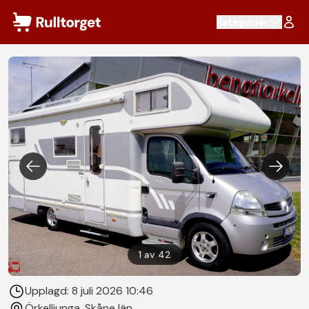
Hoppa till innehåll
Kategorier
1
av
42
Upplagd:
8 juli 2026 10:46
Örkelljunga
, Skåne län