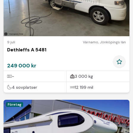
9 juli
Värnamo
,
Jönköpings län
Dethleffs A 5481
249 000 kr
-
3 000 kg
4 sovplatser
12 199 mil
Företag