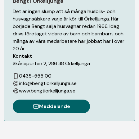
Bengt i Örkelljunga
Det är ingen slump att så många husbils- och
husvagnsälskare varje år kör till Örkelljunga. Här
började Bengt sälja husvagnar redan 1966. Idag
drivs företaget vidare av barn och barnbarn, och
många av våra medarbetare har jobbat här i över
20 år.
Kontakt
Skåneporten 2
,
286 38
Örkelljunga
0435-555 00
info@bengtiorkelljunga.se
www.bengtiorkelljunga.se
Meddelande