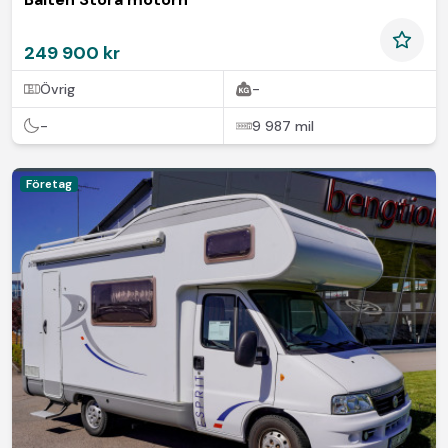
249 900 kr
Övrig
-
-
9 987 mil
Företag