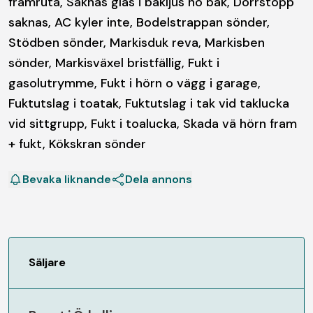
framruta, Saknas glas i bakljus hö bak, Dörrstopp
saknas, AC kyler inte, Bodelstrappan sönder,
Stödben sönder, Markisduk reva, Markisben
sönder, Markisväxel bristfällig, Fukt i
gasolutrymme, Fukt i hörn o vägg i garage,
Fuktutslag i toatak, Fuktutslag i tak vid taklucka
vid sittgrupp, Fukt i toalucka, Skada vä hörn fram
+ fukt, Kökskran sönder
Bevaka liknande
Dela annons
Säljare