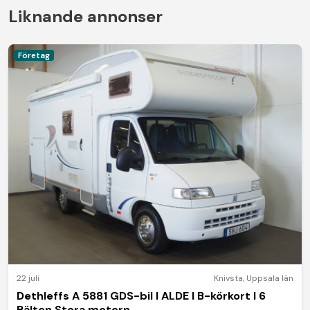
Liknande annonser
Företag
22 juli
Knivsta
,
Uppsala län
Dethleffs A 5881 GDS-bil I ALDE I B-körkort I 6
Bälten Stora motorn