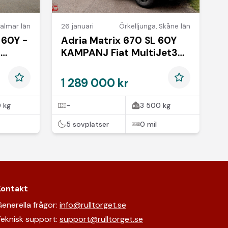
almar län
26 januari
Örkelljunga
,
Skåne län
 60Y -
Adria Matrix 670 SL 60Y
P
KAMPANJ Fiat MultiJet3
140HP (103kW) HD 35L
1 289 000 kr
 kg
-
3 500 kg
5 sovplatser
0 mil
Kontakt
enerella frågor:
info@rulltorget.se
eknisk support:
support@rulltorget.se