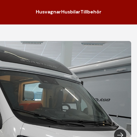
Husvagnar
Husbilar
Tillbehör