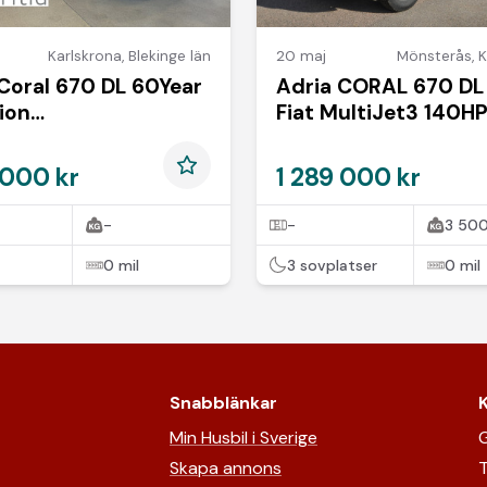
Karlskrona
,
Blekinge län
20 maj
Mönsterås
,
K
Coral 670 DL 60Year
Adria CORAL 670 DL
ion
Fiat MultiJet3 140H
leumsmodell*Nyhet*
(103kW) HD 35L
 000 kr
1 289 000 kr
-
-
3 500
0 mil
3 sovplatser
0 mil
Snabblänkar
Min Husbil i Sverige
G
Skapa annons
T