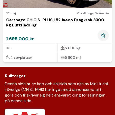
22 maj
Örkelljunga
,
Skåne län
Carthago CHIC S-PLUS I 52 Iveco Dragkrok 3300
kg Luftfjädring
1 695 000 kr
-
5 600 kg
4 sovplatser
5 800 mil
Rulltorget
Denna sida är en köp och säljsida som ägs av Min Husbil
i Sverige (MHIS). MHIS har inget med annonserna att
göra och friskriver sig helt ansvaret kring försäljningen
på denna sida.