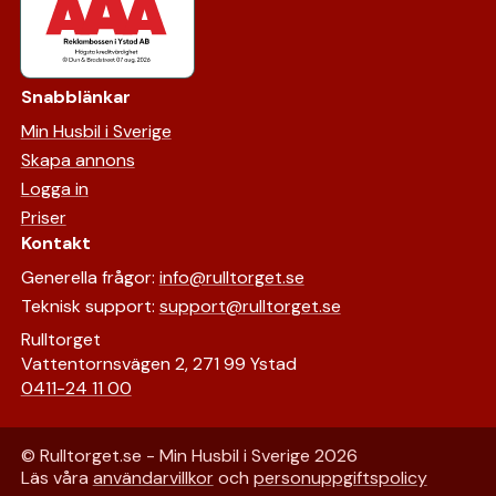
Snabblänkar
Min Husbil i Sverige
Skapa annons
Logga in
Priser
Kontakt
Generella frågor:
info@rulltorget.se
Teknisk support:
support@rulltorget.se
Rulltorget
Vattentornsvägen 2, 271 99 Ystad
0411-24 11 00
© Rulltorget.se - Min Husbil i Sverige
2026
Läs våra
användarvillkor
och
personuppgiftspolicy