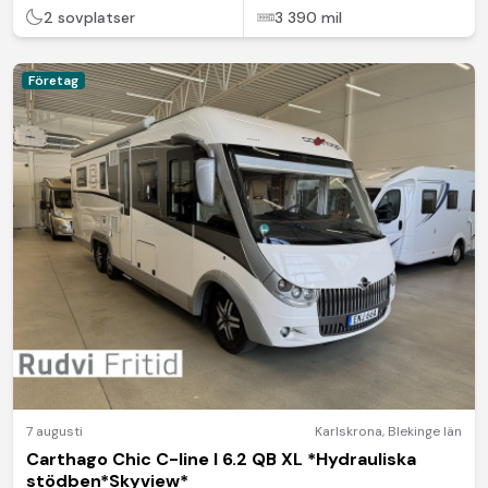
2 sovplatser
3 390 mil
Företag
7 augusti
Karlskrona
,
Blekinge län
Carthago Chic C-line I 6.2 QB XL *Hydrauliska
stödben*Skyview*