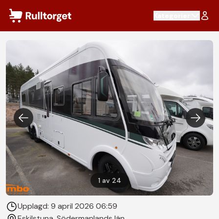
Hoppa till innehåll
Kategorier
1
av
24
Upplagd:
9 april 2026 06:59
Eskilstuna
, Södermanlands län