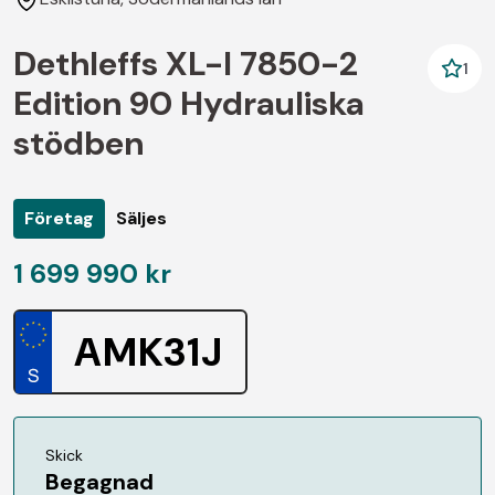
Dethleffs XL-I 7850-2
1
Edition 90 Hydrauliska
stödben
Företag
Säljes
1 699 990 kr
AMK31J
Skick
Begagnad