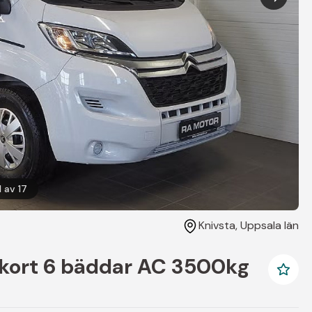
1
av
17
Knivsta
, Uppsala län
kort 6 bäddar AC 3500kg