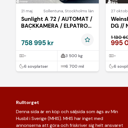
21 maj
Sollentuna
,
Stockholms län
27 oktob
Sunlight A 72 / AUTOMAT /
Weins
BACKKAMERA / ELPATRON
DG // 
/ 1 ÅRS GARANTI
1 130 6
758 995 kr
995 
-
3 500 kg
-
6 sovplatser
6 700 mil
6 sovpl
Rulltorget
Denna sida är en köp och säljsida som ägs av Min
Husbil i Sverige (MHIS). MHIS har inget med
annonserna att göra och friskriver sig helt ansvaret