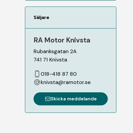
Säljare
RA Motor Knivsta
Rubanksgatan 2A
741 71
Knivsta
018-418 87 80
knivsta@ramotor.se
Skicka meddelande