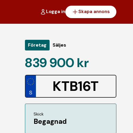
Logga in
Skapa annons
Företag
Säljes
839 900 kr
KTB16T
Skick
Begagnad