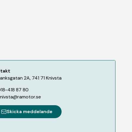
takt
anksgatan 2A
,
741 71
Knivsta
18-418 87 80
nivsta@ramotor.se
Skicka meddelande