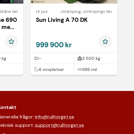
Skåne län
14 juni
Jönköping
,
Jönköpings län
ne 690
Sun Living A 70 DK
O med
999 900 kr
 kg
-
3 500 kg
6 sovplatser
396 mil
Kontakt
enerella frågor:
info@rulltorget.se
eknisk support:
support@rulltorget.se