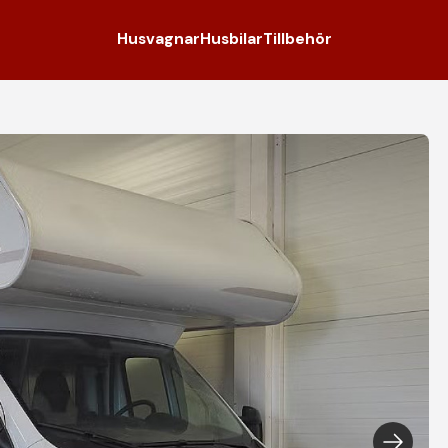
Husvagnar
Husbilar
Tillbehör