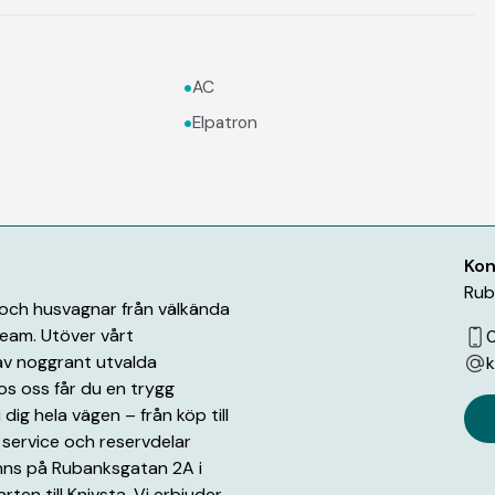
•
AC
•
Elpatron
Kon
Rub
r och husvagnar från välkända
eam. Utöver vårt
0
 av noggrant utvalda
k
os oss får du en trygg
 dig hela vägen – från köp till
service och reservdelar
inns på Rubanksgatan 2A i
rten till Knivsta. Vi erbjuder