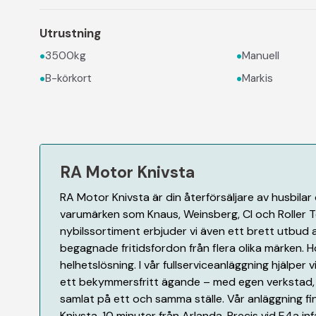
Utrustning
•
•
3500kg
Manuell
•
•
B-körkort
Markis
RA Motor Knivsta
RA Motor Knivsta är din återförsäljare av husbila
varumärken som Knaus, Weinsberg, CI och Roller T
nybilssortiment erbjuder vi även ett brett utbud
begagnade fritidsfordon från flera olika märken. H
helhetslösning. I vår fullserviceanläggning hjälper vi
ett bekymmersfritt ägande – med egen verkstad, 
samlat på ett och samma ställe. Vår anläggning f
Knivsta, 10 minuter från Arlanda. Precis vid E4a infa