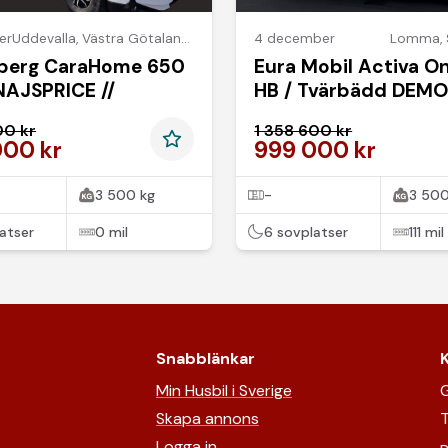
er
Uddevalla
,
Västra Götalands län
4 december
Lomma
,
berg CaraHome 650
Eura Mobil Activa O
NAJSPRICE //
HB / Tvärbädd DEM
nybilsgaranti
00 kr
1 358 600 kr
000 kr
999 000 kr
3 500 kg
-
3 500
atser
0 mil
6 sovplatser
111 mil
Snabblänkar
Min Husbil i Sverige
G
Skapa annons
T
Logga in