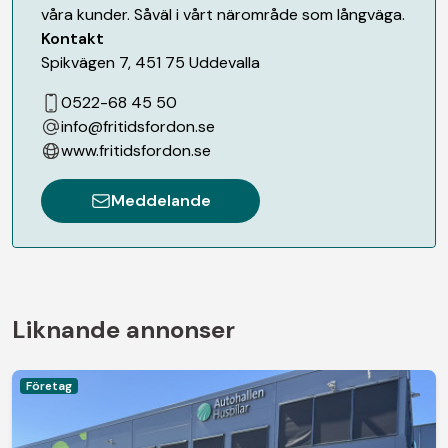
våra kunder. Såväl i vårt närområde som långväga.
Kontakt
Spikvägen 7
,
451 75
Uddevalla
0522-68 45 50
info@fritidsfordon.se
www.fritidsfordon.se
Meddelande
Liknande annonser
Företag