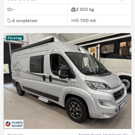
-
3 500 kg
4 sovplatser
5 700 mil
Företag
21 januari
Kristinehamn
,
Värmlands län