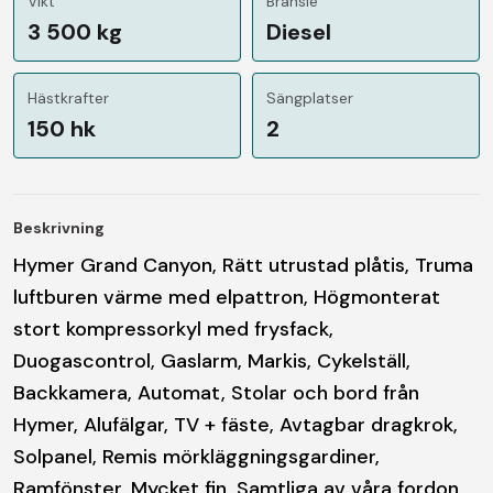
Vikt
Bränsle
3 500 kg
Diesel
Hästkrafter
Sängplatser
150 hk
2
Beskrivning
Hymer Grand Canyon, Rätt utrustad plåtis, Truma
luftburen värme med elpattron, Högmonterat
stort kompressorkyl med frysfack,
Duogascontrol, Gaslarm, Markis, Cykelställ,
Backkamera, Automat, Stolar och bord från
Hymer, Alufälgar, TV + fäste, Avtagbar dragkrok,
Solpanel, Remis mörkläggningsgardiner,
Ramfönster, Mycket fin, Samtliga av våra fordon