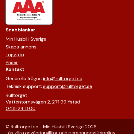
Snabblänkar
Min Husbil i Sverige
Skapa annons
Logga in
Priser
Kontakt
Generella frågor:
info@rulltorget.se
Teknisk support:
support@rulltorget.se
Rulltorget
Vattentornsvägen 2, 271 99 Ystad
0411-24 11 00
© Rulltorget.se - Min Husbil i Sverige
2026
Läs våra
användarvillkor
och
personuppgiftspolicy