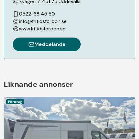
Spikvägen 7
,
451 75
Uddevalla
0522-68 45 50
info@fritidsfordon.se
www.fritidsfordon.se
Meddelande
Liknande annonser
Företag