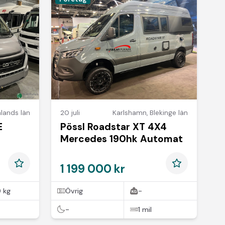
lands län
20 juli
Karlshamn
,
Blekinge län
E
Pössl Roadstar XT 4X4
Mercedes 190hk Automat
1 199 000 kr
 kg
Övrig
-
-
1 mil