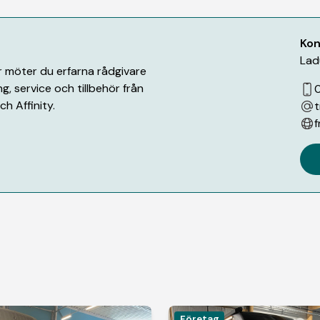
Kon
Lad
är möter du erfarna rådgivare
g, service och tillbehör från
0
h Affinity.
t
f
Företag