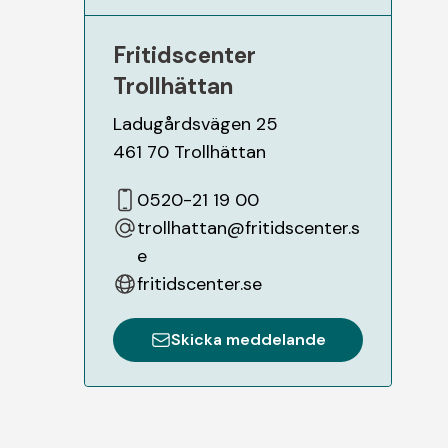
Fritidscenter
Trollhättan
Ladugårdsvägen 25
461 70
Trollhättan
0520-21 19 00
trollhattan@fritidscenter.s
e
fritidscenter.se
Skicka meddelande