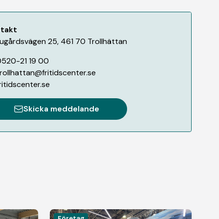
takt
ugårdsvägen 25
,
461 70
Trollhättan
520-21 19 00
rollhattan@fritidscenter.se
ritidscenter.se
Skicka meddelande
Företag