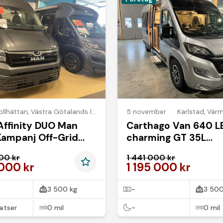
ollhättan
,
Västra Götalands län
5 november
Karlstad
,
Värm
Affinity DUO Man
Carthago Van 640 L
Kampanj Off-Grid
charming GT 35L
/ Ränta 3,95*
KAMPANJPRIS
00 kr
1 441 000 kr
 000 kr
1 195 000 kr
3 500 kg
-
3 500
atser
0 mil
-
0 mil