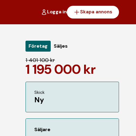
Logga in
Skapa annons
Företag
Säljes
1 401 100 kr
1 195 000 kr
Skick
Ny
Säljare