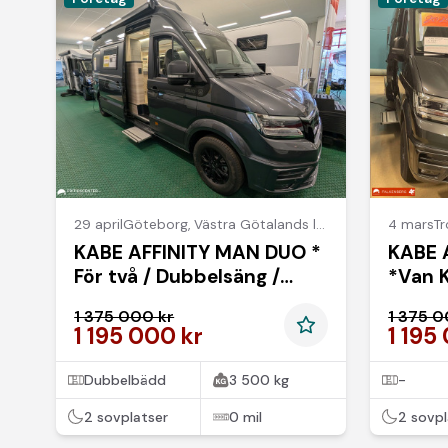
29 april
Göteborg
,
Västra Götalands län
4 mars
Tr
KABE AFFINITY MAN DUO *
KABE 
För två / Dubbelsäng /
*Van 
Smart planlösning
paket 
1 375 000 kr
1 375 0
*SUPERDEAL*
1 195 000 kr
1 195
Dubbelbädd
3 500 kg
-
2 sovplatser
0 mil
2 sovpl