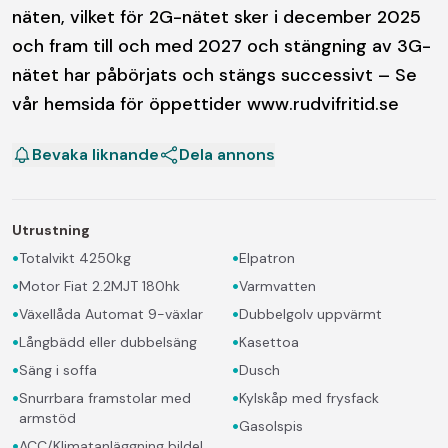
näten, vilket för 2G-nätet sker i december 2025
och fram till och med 2027 och stängning av 3G-
nätet har påbörjats och stängs successivt – Se
vår hemsida för öppettider www.rudvifritid.se
Bevaka liknande
Dela annons
Utrustning
•
•
Totalvikt 4250kg
Elpatron
•
•
Motor Fiat 2.2MJT 180hk
Varmvatten
•
•
Växellåda Automat 9-växlar
Dubbelgolv uppvärmt
•
•
Långbädd eller dubbelsäng
Kasettoa
•
•
Säng i soffa
Dusch
•
•
Snurrbara framstolar med
Kylskåp med frysfack
armstöd
•
Gasolspis
•
ACC/Klimatanläggning bildel