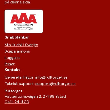
på denna sida.
Snabblänkar
Min Husbil i Sverige
Skapa annons
Logga in
Priser
Kontakt
Generella frågor:
info@rulltorget.se
Teknisk support:
support@rulltorget.se
Rulltorget
Vattentornsvägen 2, 271 99 Ystad
0411-24 11 00