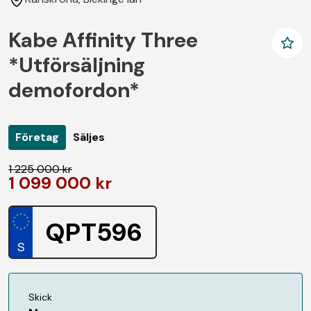
Kabe Affinity Three
*Utförsäljning
demofordon*
Företag
Säljes
1 225 000 kr
1 099 000 kr
QPT596
Skick