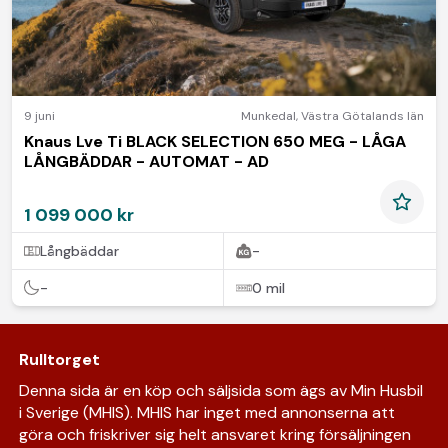
9 juni
Munkedal
,
Västra Götalands län
Knaus Lve Ti BLACK SELECTION 650 MEG - LÅGA
LÅNGBÄDDAR - AUTOMAT - AD
1 099 000 kr
Långbäddar
-
-
0 mil
Rulltorget
Denna sida är en köp och säljsida som ägs av Min Husbil
i Sverige (MHIS). MHIS har inget med annonserna att
göra och friskriver sig helt ansvaret kring försäljningen