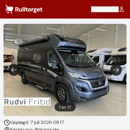
Hoppa till innehåll
Kategorier
1
av
17
Upplagd:
7 juli 2026 08:17
Karlskrona
, Blekinge län