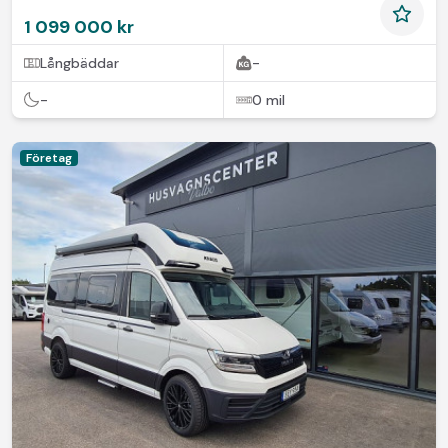
1 099 000 kr
Långbäddar
-
-
0 mil
Företag