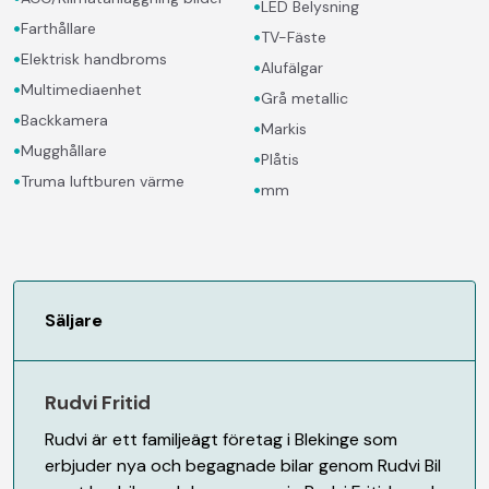
•
LED Belysning
•
Farthållare
•
TV-Fäste
•
Elektrisk handbroms
•
Alufälgar
•
Multimediaenhet
•
Grå metallic
•
Backkamera
•
Markis
•
Mugghållare
•
Plåtis
•
Truma luftburen värme
•
mm
Säljare
Rudvi Fritid
Rudvi är ett familjeägt företag i Blekinge som
erbjuder nya och begagnade bilar genom Rudvi Bil