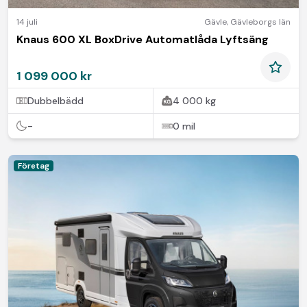
14 juli
Gävle
,
Gävleborgs län
Knaus 600 XL BoxDrive Automatlåda Lyftsäng
1 099 000 kr
Dubbelbädd
4 000 kg
-
0 mil
Företag