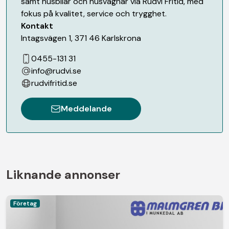
samt husbilar och husvagnar via Rudvi Fritid, med
fokus på kvalitet, service och trygghet.
Kontakt
Intagsvägen 1
,
371 46
Karlskrona
0455-131 31
info@rudvi.se
rudvifritid.se
Meddelande
Liknande annonser
Företag