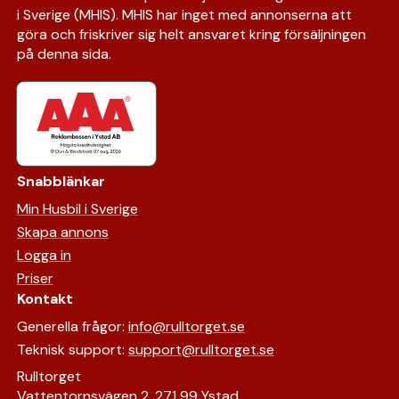
i Sverige (MHIS). MHIS har inget med annonserna att
göra och friskriver sig helt ansvaret kring försäljningen
på denna sida.
Snabblänkar
Min Husbil i Sverige
Skapa annons
Logga in
Priser
Kontakt
Generella frågor:
info@rulltorget.se
Teknisk support:
support@rulltorget.se
Rulltorget
Vattentornsvägen 2, 271 99 Ystad