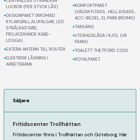
•
CENTRALLÅS UTVÄNDIGA
•
KOMFORTPAKET
LUCKOR (PER STYCK LÅS)
(VÄGSKYLTASS., HELLJUSASS.,
•
DESIGNPAKET (KROMAD
ACC-BILDEL, EL.PARK.BROMS)
KYLARGRILL,ALUFÄLGAR, LED
•
TAKSÄNG
STRÅLKASTARE,
PROJICERANDE KABE-
•
UTDRAGSLÅDA I KJOL (VÄ
LOGGA)
FRAM)
•
EXTERN ANTENN TILL ROUTER
•
TOALETT THETFORD C250
•
ELEKTRISK LÅSNING I
•
ROYALPAKET
ARBETSBÄNK
Säljare
Fritidscenter Trollhättan
Fritidscenter finns i Trollhättan och Göteborg. Här