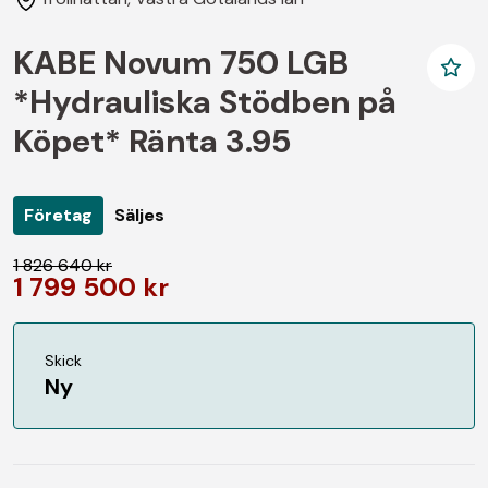
KABE Novum 750 LGB
*Hydrauliska Stödben på
Köpet* Ränta 3.95
Företag
Säljes
1 826 640 kr
1 799 500 kr
Skick
Ny