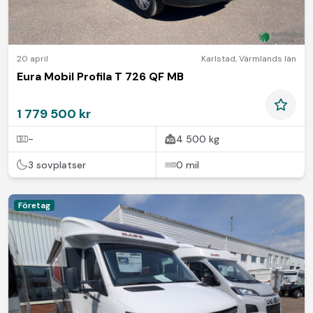
20 april
Karlstad
,
Värmlands län
Eura Mobil Profila T 726 QF MB
1 779 500 kr
-
4 500 kg
3 sovplatser
0 mil
Företag