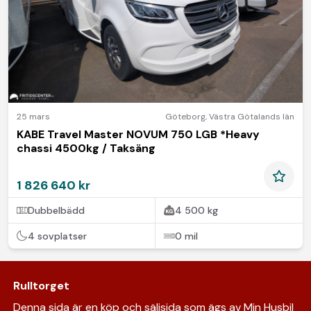
25 mars
Göteborg
,
Västra Götalands län
KABE Travel Master NOVUM 750 LGB *Heavy
chassi 4500kg / Taksäng
1 826 640 kr
Dubbelbädd
4 500 kg
4 sovplatser
0 mil
Rulltorget
Denna sida är en köp och säljsida som ägs av Min Husbil