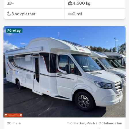
-
4 500 kg
3 sovplatser
0 mil
Företag
20 mars
Trollhättan
,
Västra Götalands län