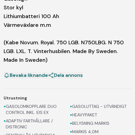
Stor kyl
Lithiumbatteri 100 Ah
Värmeväxlare m.m
(Kabe Novum. Royal. 750 LGB. N750LBG. N 750
LGB. LXL. T. Vinterhusbilen. Made By Sweden.
Made In Sweden)
Bevaka liknande
Dela annons
Utrustning
•
•
GASOLOMKOPPLARE DUO
GASOLUTTAG - UTVÄNDIGT
CONTROL INKL. EIS EX
•
HEAVYPAKET
•
ADAPTIV FARTHÅLLARE /
•
BELYSNING MARKIS
DISTRONIC
•
MARKIS 4,0M