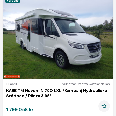
Företag
14 april
Trollhättan
,
Västra Götalands län
KABE TM Novum N 750 LXL *Kampanj Hydrauliska
Stödben / Ränta 3.95*
1 799 058 kr