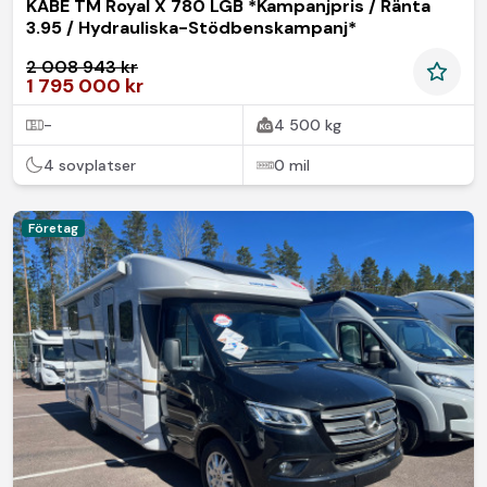
KABE TM Royal X 780 LGB *Kampanjpris / Ränta
3.95 / Hydrauliska-Stödbenskampanj*
2 008 943 kr
1 795 000 kr
-
4 500 kg
4 sovplatser
0 mil
Företag