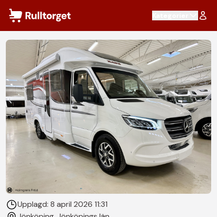
Hoppa till innehåll
Kategorier
Upplagd:
8 april 2026 11:31
Jönköping
, Jönköpings län