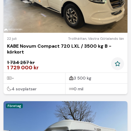
22 juli
Trollhättan
,
Västra Götalands län
KABE Novum Compact 720 LXL / 3500 kg B -
körkort
1 734 257 kr
1 729 000 kr
-
3 500 kg
4 sovplatser
0 mil
Företag