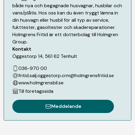
både nya och begagnade husvagnar, husbilar och
vans/plåtis. Hos oss kan du även tryggt lämna in
din husvagn eller husbil för all typ av service,
fukttester, gasoltester och skadereparationer.
Holmgrens Fritid är ett dotterbolag till Holmgren
Group.
Kontakt
Öggestorp 14
,
561 62
Tenhult
036-970 00
fritid.salj.oggestorp.crm@holmgrensfritid.se
www.holmgrensbil.se
Till företagssida
Meddelande