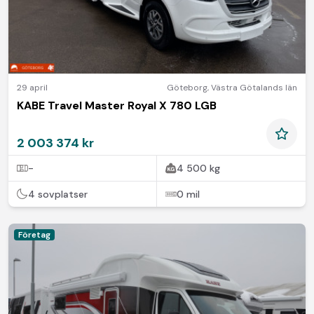
29 april
Göteborg
,
Västra Götalands län
KABE Travel Master Royal X 780 LGB
2 003 374 kr
-
4 500 kg
4 sovplatser
0 mil
Företag