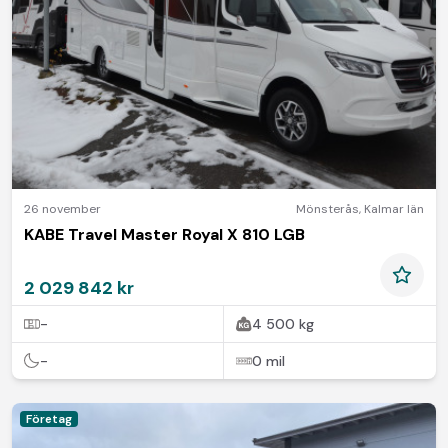
26 november
Mönsterås
,
Kalmar län
KABE Travel Master Royal X 810 LGB
2 029 842 kr
-
4 500 kg
-
0 mil
Företag