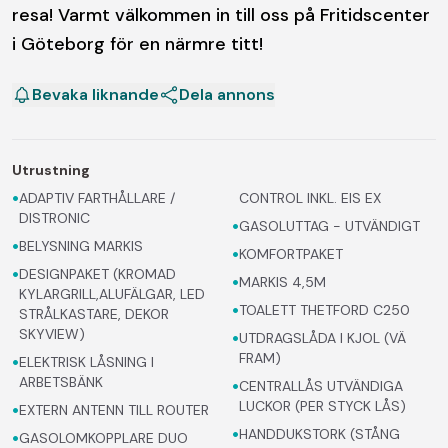
resa! Varmt välkommen in till oss på Fritidscenter
i Göteborg för en närmre titt!
Bevaka liknande
Dela annons
Utrustning
•
ADAPTIV FARTHÅLLARE /
CONTROL INKL. EIS EX
DISTRONIC
•
GASOLUTTAG - UTVÄNDIGT
•
BELYSNING MARKIS
•
KOMFORTPAKET
•
DESIGNPAKET (KROMAD
•
MARKIS 4,5M
KYLARGRILL,ALUFÄLGAR, LED
•
TOALETT THETFORD C250
STRÅLKASTARE, DEKOR
SKYVIEW)
•
UTDRAGSLÅDA I KJOL (VÄ
•
FRAM)
ELEKTRISK LÅSNING I
ARBETSBÄNK
•
CENTRALLÅS UTVÄNDIGA
•
LUCKOR (PER STYCK LÅS)
EXTERN ANTENN TILL ROUTER
•
•
HANDDUKSTORK (STÅNG
GASOLOMKOPPLARE DUO