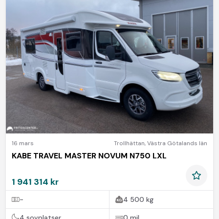
16 mars
Trollhättan
,
Västra Götalands län
KABE TRAVEL MASTER NOVUM N750 LXL
1 941 314 kr
-
4 500 kg
4 sovplatser
0 mil