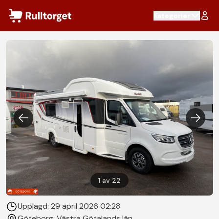
Hoppa till innehåll
Kategorier
1
av
22
Upplagd:
29 april 2026 02:28
Göteborg
, Västra Götalands län