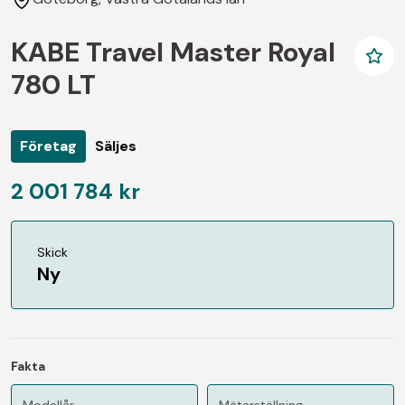
KABE Travel Master Royal
780 LT
Företag
Säljes
2 001 784 kr
Skick
Ny
Fakta
Modellår
Mätarställning