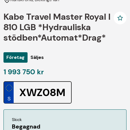
Kabe Travel Master Royal I
810 LGB *Hydrauliska
stödben*Automat*Drag*
Företag
Säljes
1 993 750 kr
XWZ08M
Skick
Begagnad