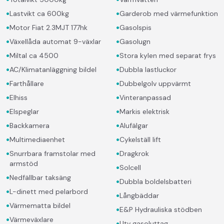
•
•
Lastvikt ca 600kg
Garderob med värmefunktion
•
•
Motor Fiat 2.3MJT 177hk
Gasolspis
•
•
Växellåda automat 9-växlar
Gasolugn
•
•
Miltal ca 4500
Stora kylen med separat frys
•
•
AC/Klimatanläggning bildel
Dubbla lastluckor
•
•
Farthållare
Dubbelgolv uppvärmt
•
•
Elhiss
Vinteranpassad
•
•
Elspeglar
Markis elektrisk
•
•
Backkamera
Alufälgar
•
•
Multimediaenhet
Cykelställ lift
•
•
Snurrbara framstolar med
Dragkrok
armstöd
•
Solcell
•
Nedfällbar taksäng
•
Dubbla boldelsbatteri
•
L-dinett med pelarbord
•
Långbäddar
•
Värmematta bildel
•
E&P Hydrauliska stödben
•
Värmeväxlare
•
Utv gasoluttag