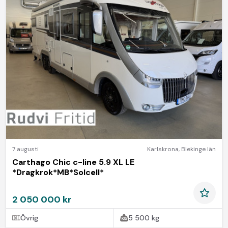
7 augusti
Karlskrona
,
Blekinge län
Carthago Chic c-line 5.9 XL LE
*Dragkrok*MB*Solcell*
2 050 000 kr
Övrig
5 500 kg