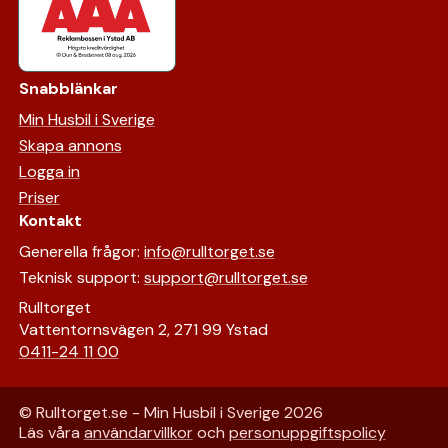
Snabblänkar
Min Husbil i Sverige
Skapa annons
Logga in
Priser
Kontakt
Generella frågor:
info@rulltorget.se
Teknisk support:
support@rulltorget.se
Rulltorget
Vattentornsvägen 2, 271 99 Ystad
0411-24 11 00
© Rulltorget.se - Min Husbil i Sverige
2026
Läs våra
användarvillkor
och
personuppgiftspolicy