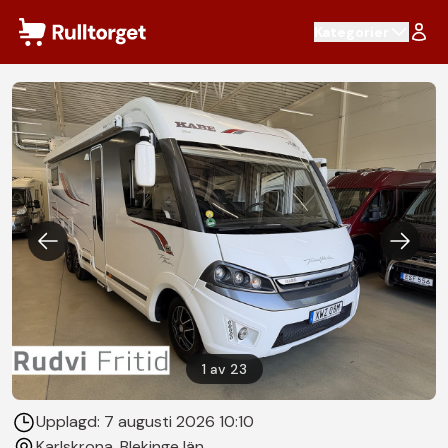
Hoppa till innehåll
Kategorier
1
av
23
Upplagd:
7 augusti 2026 10:10
Karlskrona
, Blekinge län