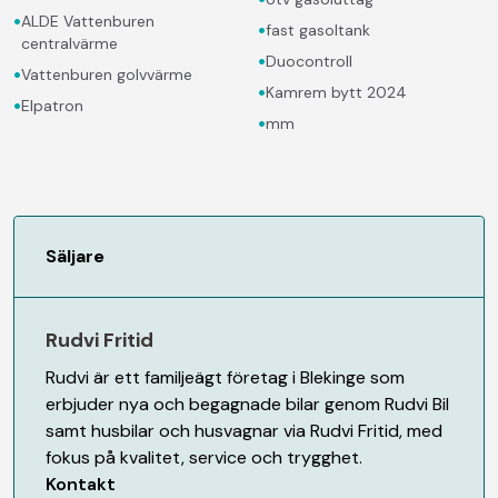
•
ALDE Vattenburen
•
fast gasoltank
centralvärme
•
Duocontroll
•
Vattenburen golvvärme
•
Kamrem bytt 2024
•
Elpatron
•
mm
Säljare
Rudvi Fritid
Rudvi är ett familjeägt företag i Blekinge som
erbjuder nya och begagnade bilar genom Rudvi Bil
samt husbilar och husvagnar via Rudvi Fritid, med
fokus på kvalitet, service och trygghet.
Kontakt