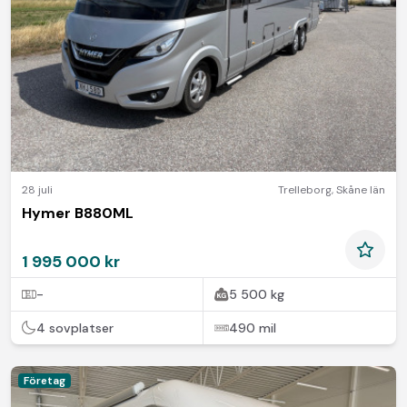
28 juli
Trelleborg
,
Skåne län
Hymer B880ML
1 995 000 kr
-
5 500 kg
4 sovplatser
490 mil
Företag