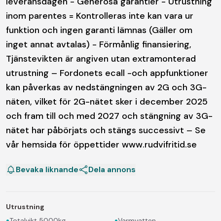
leveransdagen - Generösa garantier - Utrustning
inom parentes = Kontrolleras inte kan vara ur
funktion och ingen garanti lämnas (Gäller om
inget annat avtalas) - Förmånlig finansiering,
Tjänstevikten är angiven utan extramonterad
utrustning – Fordonets ecall -och appfunktioner
kan påverkas av nedstängningen av 2G och 3G-
näten, vilket för 2G-nätet sker i december 2025
och fram till och med 2027 och stängning av 3G-
nätet har påbörjats och stängs successivt – Se
vår hemsida för öppettider www.rudvifritid.se
Bevaka liknande
Dela annons
Utrustning
•
•
Totalvikt 5000kg
Varmvatten