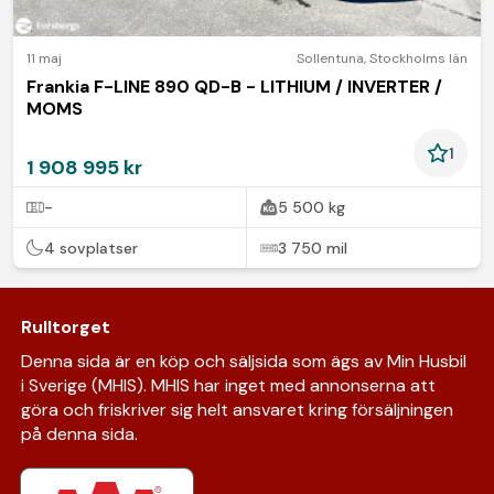
11 maj
Sollentuna
,
Stockholms län
Frankia F-LINE 890 QD-B - LITHIUM / INVERTER /
MOMS
1
1 908 995 kr
-
5 500 kg
4 sovplatser
3 750 mil
Rulltorget
Denna sida är en köp och säljsida som ägs av Min Husbil
i Sverige (MHIS). MHIS har inget med annonserna att
göra och friskriver sig helt ansvaret kring försäljningen
på denna sida.