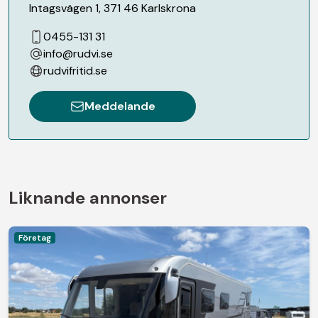
Intagsvägen 1
,
371 46
Karlskrona
0455-131 31
info@rudvi.se
rudvifritid.se
Meddelande
Liknande annonser
Företag