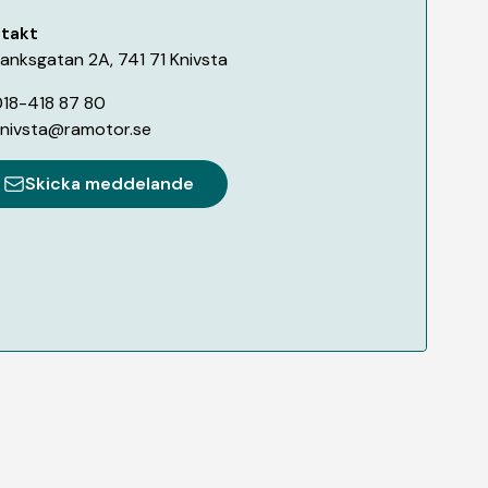
takt
anksgatan 2A
,
741 71
Knivsta
18-418 87 80
nivsta@ramotor.se
Skicka meddelande