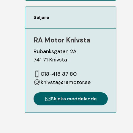
Säljare
RA Motor Knivsta
Rubanksgatan 2A
741 71
Knivsta
018-418 87 80
knivsta@ramotor.se
Skicka meddelande