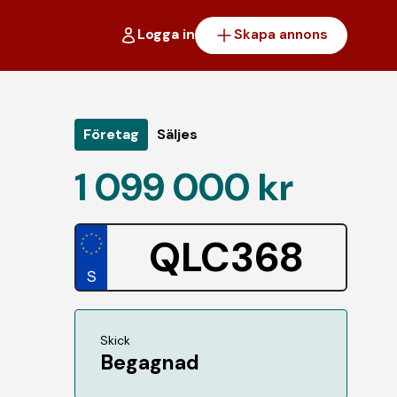
Logga in
Skapa annons
Företag
Säljes
1 099 000 kr
QLC368
Skick
Begagnad