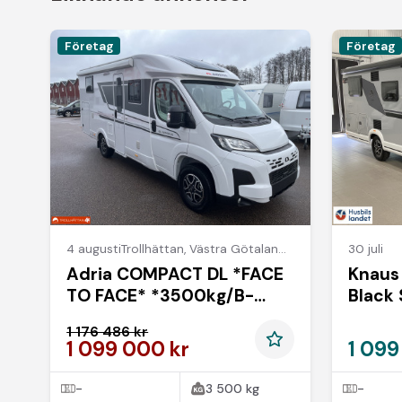
Företag
Företag
4 augusti
Trollhättan
,
Västra Götalands län
30 juli
Adria COMPACT DL *FACE
Knaus
TO FACE* *3500kg/B-
Black 
kort*
1 176 486 kr
1 099 000 kr
1 099
-
3 500 kg
-