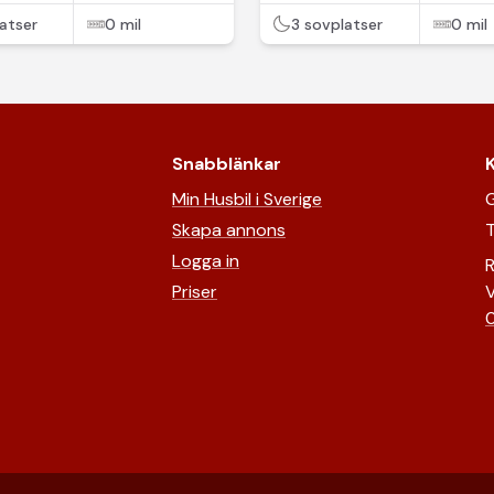
atser
0 mil
3 sovplatser
0 mil
Snabblänkar
Min Husbil i Sverige
G
Skapa annons
T
Logga in
R
Priser
V
0