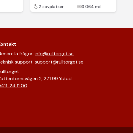
2 sovplatser
3 064 mil
Kontakt
enerella frågor:
info@rulltorget.se
eknisk support:
support@rulltorget.se
ulltorget
attentornsvägen 2, 271 99 Ystad
411-24 11 00