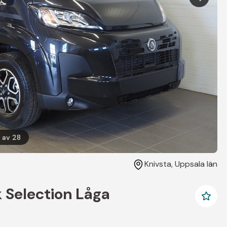
1
av
28
Knivsta
, Uppsala län
 Selection Låga