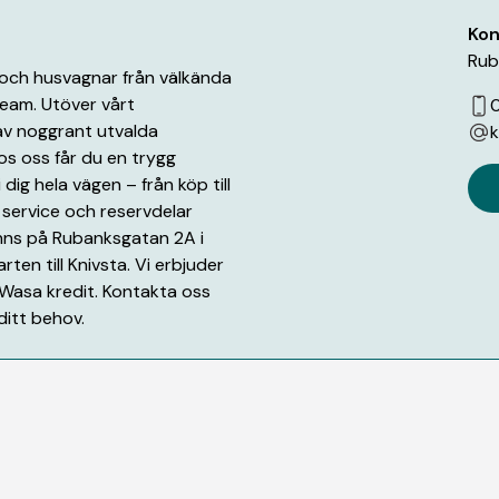
Kon
Rub
r och husvagnar från välkända
eam. Utöver vårt
0
 av noggrant utvalda
k
os oss får du en trygg
 dig hela vägen – från köp till
service och reservdelar
inns på Rubanksgatan 2A i
rten till Knivsta. Vi erbjuder
 Wasa kredit. Kontakta oss
ditt behov.