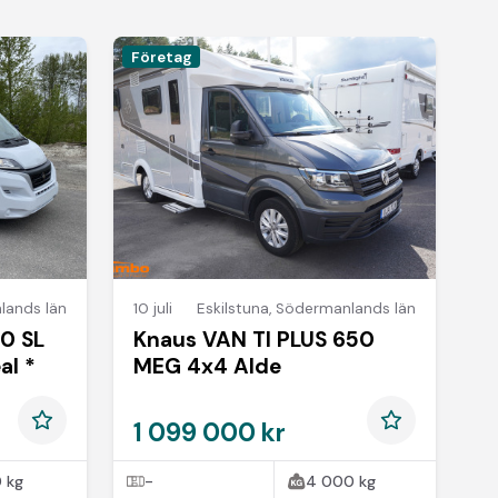
Företag
lands län
10 juli
Eskilstuna
,
Södermanlands län
70 SL
Knaus VAN TI PLUS 650
al *
MEG 4x4 Alde
1 099 000 kr
 kg
-
4 000 kg