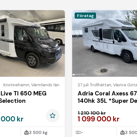
Företag
Kristinehamn
,
Värmlands län
27 juli
Trollhättan
,
Västra Göta
 Live TI 650 MEG
Adria Coral Axess 6
Selection
140hk 35L *Super De
1 210 100 kr
 000 kr
1 099 000 kr
3 500 kg
-
3 500