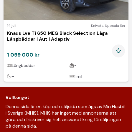
14 juli
Knivsta
,
Uppsala län
Knaus Lve Ti 650 MEG Black Selection Låga
Långbäddar I Aut I Adaptiv
1 099 000 kr
Långbäddar
-
-
1 mil
Rulltorget
Denna sida är en köp och säljsida som ägs av Min Husbil
i Sverige (MHIS). MHIS har inget med annonserna att
göra och friskriver sig helt ansvaret kring försäljningen
på denna sida.