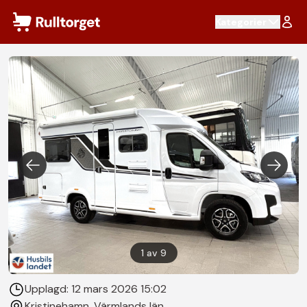
Hoppa till innehåll
Kategorier
1
av
9
Upplagd:
12 mars 2026 15:02
Kristinehamn
, Värmlands län