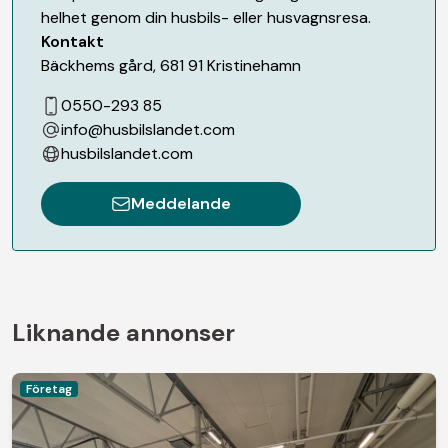
helhet genom din husbils- eller husvagnsresa.
Kontakt
Bäckhems gård
,
681 91
Kristinehamn
0550-293 85
info@husbilslandet.com
husbilslandet.com
Meddelande
Liknande annonser
Företag