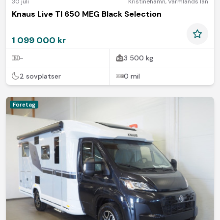
30 juli
Kristinehamn
,
Värmlands län
Knaus Live TI 650 MEG Black Selection
1 099 000 kr
-
3 500 kg
2 sovplatser
0 mil
Företag