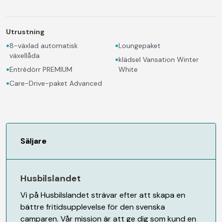
Utrustning
•
•
8-växlad automatisk
Loungepaket
växellåda
•
klädsel Vansation Winter
•
Entrédörr PREMIUM
White
•
Care-Drive-paket Advanced
Säljare
Husbilslandet
Vi på Husbilslandet strävar efter att skapa en
bättre fritidsupplevelse för den svenska
camparen. Vår mission är att ge dig som kund en