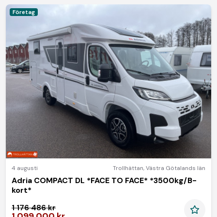
Företag
4 augusti
Trollhättan
,
Västra Götalands län
Adria COMPACT DL *FACE TO FACE* *3500kg/B-
kort*
1 176 486 kr
1 099 000 kr