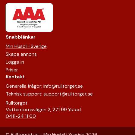
Snabblänkar
Min Husbil i Sverige
Skapa annons
Logga in
Priser
Kontakt
Generella frågor:
info@rulltorget.se
Teknisk support:
support@rulltorget.se
Rulltorget
Vattentornsvägen 2, 271 99 Ystad
0411-24 11 00
© Rulltorget.se - Min Husbil i Sverige
2026