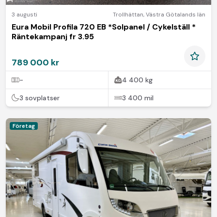
3 augusti
Trollhättan
,
Västra Götalands län
Eura Mobil Profila 720 EB *Solpanel / Cykelställ *
Räntekampanj fr 3.95
789 000 kr
-
4 400 kg
3 sovplatser
3 400 mil
Företag