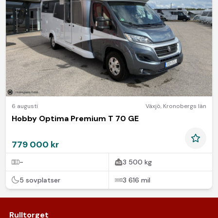
6 augusti
Växjö
,
Kronobergs län
Hobby Optima Premium T 70 GE
779 000 kr
-
3 500 kg
5 sovplatser
3 616 mil
Rulltorget