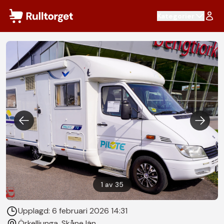
Hoppa till innehåll
Kategorier
1
av
35
Upplagd:
6 februari 2026 14:31
Örkelljunga
, Skåne län