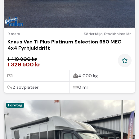
9 mars
Södertälje
,
Stockholms län
Knaus Van Ti Plus Platinum Selection 650 MEG
4x4 Fyrhjulddrift
1 419 900 kr
1 329 500 kr
-
4 000 kg
2 sovplatser
0 mil
Företag