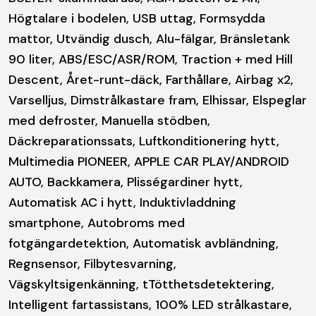
Högtalare i bodelen, USB uttag, Formsydda
mattor, Utvändig dusch, Alu-fälgar, Bränsletank
90 liter, ABS/ESC/ASR/ROM, Traction + med Hill
Descent, Året-runt-däck, Farthållare, Airbag x2,
Varselljus, Dimstrålkastare fram, Elhissar, Elspeglar
med defroster, Manuella stödben,
Däckreparationssats, Luftkonditionering hytt,
Multimedia PIONEER, APPLE CAR PLAY/ANDROID
AUTO, Backkamera, Plisségardiner hytt,
Automatisk AC i hytt, Induktivladdning
smartphone, Autobroms med
fotgängardetektion, Automatisk avbländning,
Regnsensor, Filbytesvarning,
Vägskyltsigenkänning, tTötthetsdetektering,
Intelligent fartassistans, 100% LED strålkastare,