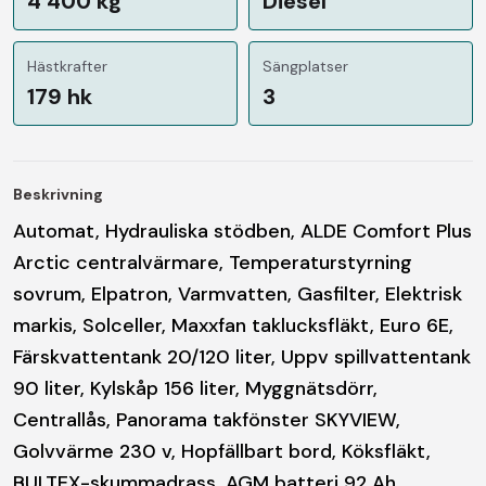
4 400 kg
Diesel
Hästkrafter
Sängplatser
179 hk
3
Beskrivning
Automat, Hydrauliska stödben, ALDE Comfort Plus
Arctic centralvärmare, Temperaturstyrning
sovrum, Elpatron, Varmvatten, Gasfilter, Elektrisk
markis, Solceller, Maxxfan taklucksfläkt, Euro 6E,
Färskvattentank 20/120 liter, Uppv spillvattentank
90 liter, Kylskåp 156 liter, Myggnätsdörr,
Centrallås, Panorama takfönster SKYVIEW,
Golvvärme 230 v, Hopfällbart bord, Köksfläkt,
BULTEX-skummadrass, AGM batteri 92 Ah,