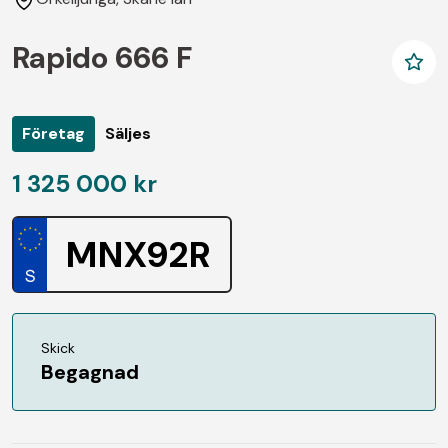
Rapido 666 F
Företag
Säljes
1 325 000 kr
MNX92R
Skick
Begagnad