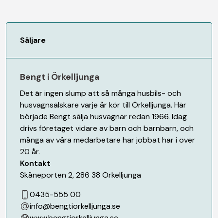
Säljare
Bengt i Örkelljunga
Det är ingen slump att så många husbils- och
husvagnsälskare varje år kör till Örkelljunga. Här
började Bengt sälja husvagnar redan 1966. Idag
drivs företaget vidare av barn och barnbarn, och
många av våra medarbetare har jobbat här i över
20 år.
Kontakt
Skåneporten 2
,
286 38
Örkelljunga
0435-555 00
info@bengtiorkelljunga.se
www.bengtiorkelljunga.se