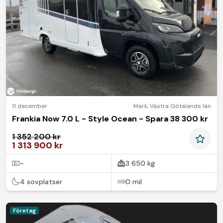
11 december
Mark
,
Västra Götalands län
Frankia Now 7.0 L - Style Ocean - Spara 38 300 kr
1 352 200 kr
1 313 900 kr
-
3 650 kg
4 sovplatser
0 mil
Företag