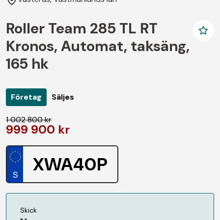
Roller Team 285 TL RT
Kronos, Automat, taksäng,
165 hk
Företag
Säljes
1 002 800 kr
999 900 kr
XWA40P
Skick