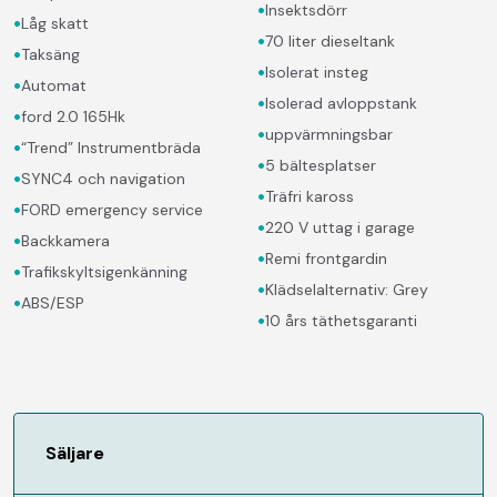
•
Insektsdörr
•
Låg skatt
•
70 liter dieseltank
•
Taksäng
•
Isolerat insteg
•
Automat
•
Isolerad avloppstank
•
ford 2.0 165Hk
•
uppvärmningsbar
•
“Trend” Instrumentbräda
•
5 bältesplatser
•
SYNC4 och navigation
•
Träfri kaross
•
FORD emergency service
•
220 V uttag i garage
•
Backkamera
•
Remi frontgardin
•
Trafikskyltsigenkänning
•
Klädselalternativ: Grey
•
ABS/ESP
•
10 års täthetsgaranti
Säljare