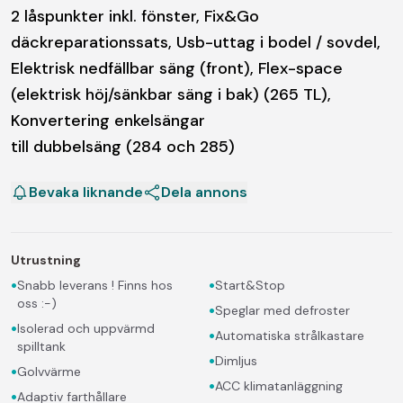
2 låspunkter inkl. fönster, Fix&Go
däckreparationssats, Usb-uttag i bodel / sovdel,
Elektrisk nedfällbar säng (front), Flex-space
(elektrisk höj/sänkbar säng i bak) (265 TL),
Konvertering enkelsängar
till dubbelsäng (284 och 285)
Bevaka liknande
Dela annons
Utrustning
•
•
Snabb leverans ! Finns hos
Start&Stop
oss :-)
•
Speglar med defroster
•
Isolerad och uppvärmd
•
Automatiska strålkastare
spilltank
•
Dimljus
•
Golvvärme
•
ACC klimatanläggning
•
Adaptiv farthållare