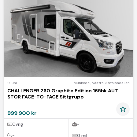
9 juni
Munkedal
,
Västra Götalands län
CHALLENGER 260 Graphite Edition 165hk AUT
STOR FACE-TO-FACE Sittgrupp
999 900 kr
Övrig
-
-
0 mil