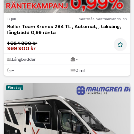
17 juli
Västerås
,
Västmanlands län
Roller Team Kronos 284 TL , Automat, , taksäng,
långbädd 0,99 ränta
1 024 800 kr
999 900 kr
Långbäddar
-
-
0 mil
Företag