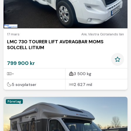
17 mars
Ale
,
Västra Götalands län
LMC 730 TOURER LIFT AVDRAGBAR MOMS
SOLCELL LITIUM
799 900 kr
-
3 500 kg
5 sovplatser
2 627 mil
Företag