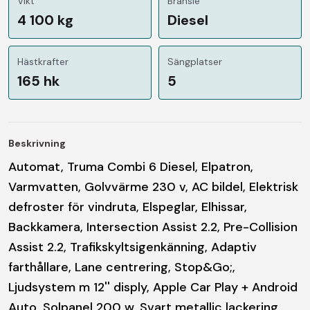
Vikt
Bränsle
4 100 kg
Diesel
Hästkrafter
Sängplatser
165 hk
5
Beskrivning
Automat, Truma Combi 6 Diesel, Elpatron,
Varmvatten, Golvvärme 230 v, AC bildel, Elektrisk
defroster för vindruta, Elspeglar, Elhissar,
Backkamera, Intersection Assist 2.2, Pre-Collision
Assist 2.2, Trafikskyltsigenkänning, Adaptiv
farthållare, Lane centrering, Stop&Go;,
Ljudsystem m 12'' disply, Apple Car Play + Android
Auto, Solpanel 200 w, Svart metallic lackering,