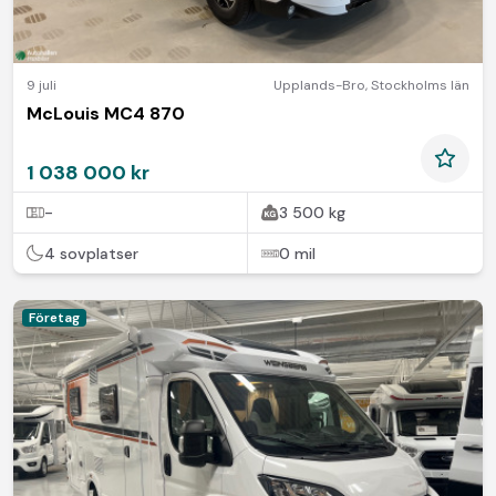
9 juli
Upplands-Bro
,
Stockholms län
McLouis MC4 870
1 038 000 kr
-
3 500 kg
4 sovplatser
0 mil
Företag