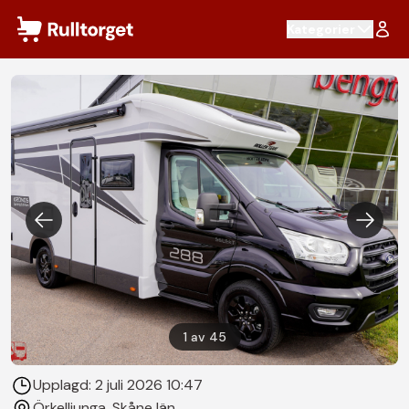
Hoppa till innehåll
Kategorier
1
av
45
Upplagd:
2 juli 2026 10:47
Örkelljunga
, Skåne län