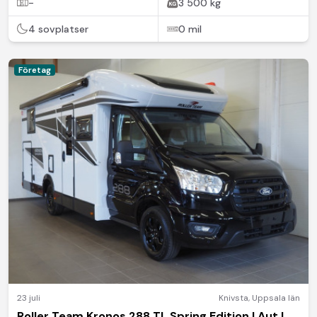
-
3 500 kg
4 sovplatser
0 mil
Företag
23 juli
Knivsta
,
Uppsala län
Roller Team Kronos 288 TL Spring Edition I Aut I