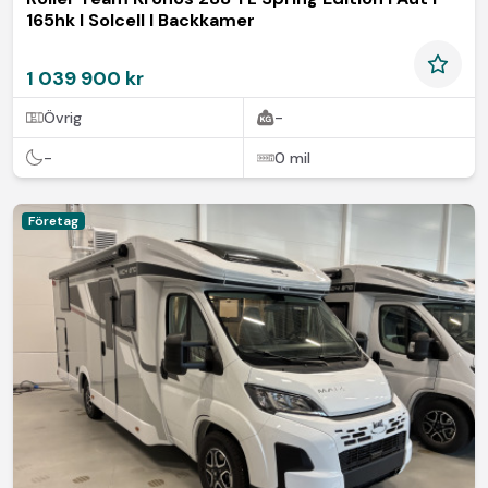
165hk I Solcell I Backkamer
1 039 900 kr
Övrig
-
-
0 mil
Företag