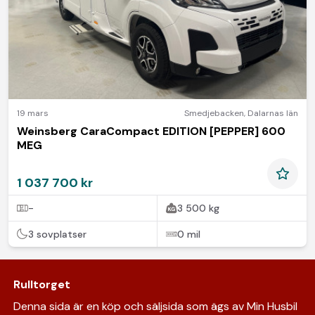
19 mars
Smedjebacken
,
Dalarnas län
Weinsberg CaraCompact EDITION [PEPPER] 600
MEG
1 037 700 kr
-
3 500 kg
3 sovplatser
0 mil
Rulltorget
Denna sida är en köp och säljsida som ägs av Min Husbil