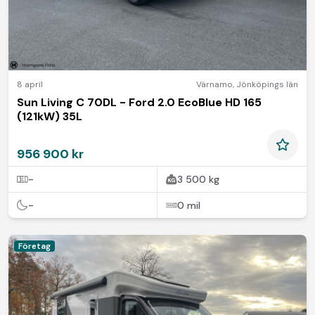
8 april
Värnamo
,
Jönköpings län
Sun Living C 70DL - Ford 2.0 EcoBlue HD 165
(121kW) 35L
956 900 kr
-
3 500 kg
-
0 mil
Företag