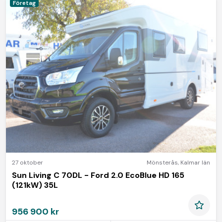
Företag
27 oktober
Mönsterås
,
Kalmar län
Sun Living C 70DL - Ford 2.0 EcoBlue HD 165
(121kW) 35L
956 900 kr