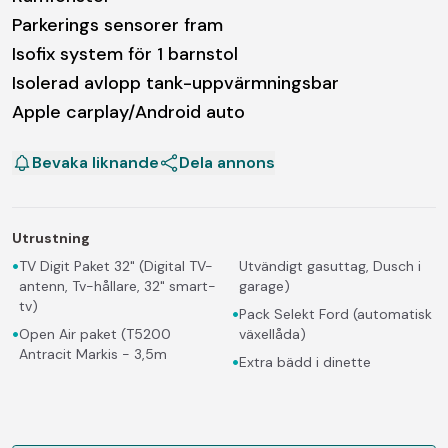
Parkerings sensorer fram
Isofix system för 1 barnstol
Isolerad avlopp tank-uppvärmningsbar
Apple carplay/Android auto
Bevaka liknande
Dela annons
Utrustning
•
TV Digit Paket 32" (Digital TV-
Utvändigt gasuttag, Dusch i
antenn, Tv-hållare, 32" smart-
garage)
tv)
•
Pack Selekt Ford (automatisk
•
Open Air paket (T5200
växellåda)
Antracit Markis - 3,5m
•
Extra bädd i dinette