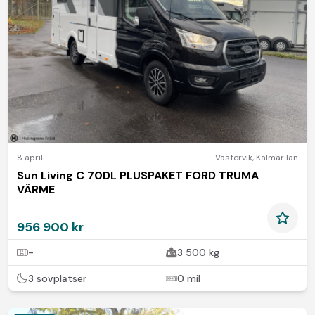
8 april
Västervik
,
Kalmar län
Sun Living C 70DL PLUSPAKET FORD TRUMA
VÄRME
956 900 kr
-
3 500 kg
3 sovplatser
0 mil