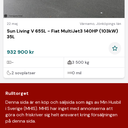
22 maj
Värnamo
,
Jönköpings län
Sun Living V 65SL - Fiat MultiJet3 140HP (103kW)
35L
932 900 kr
-
3 500 kg
2 sovplatser
0 mil
Rulltorget
Denna sida är en köp och säljsida som ägs av Min Husbil
i Sverige (MHIS). MHIS har inget med annonserna att
göra och friskriver sig helt ansvaret kring försäljningen
på denna sida.