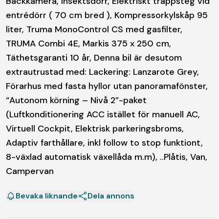
Backkamera, Insektsdörr, Elektriskt trappsteg vid
entrédörr ( 70 cm bred ), Kompressorkylskåp 95
liter, Truma MonoControl CS med gasfilter,
TRUMA Combi 4E, Markis 375 x 250 cm,
Täthetsgaranti 10 år, Denna bil är desutom
extrautrustad med: Lackering: Lanzarote Grey,
Förarhus med fasta hyllor utan panoramafönster,
“Autonom körning – Nivå 2”-paket
(Luftkonditionering ACC istället för manuell AC,
Virtuell Cockpit, Elektrisk parkeringsbroms,
Adaptiv farthållare, inkl follow to stop funktiont,
8-växlad automatisk växellåda m.m), ..Plåtis, Van,
Bevaka liknande
Dela annons