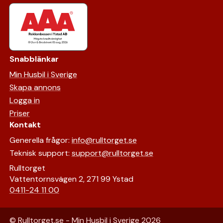
Snabblänkar
Min Husbil i Sverige
Skapa annons
Logga in
Priser
Kontakt
Generella frågor:
info@rulltorget.se
Teknisk support:
support@rulltorget.se
Rulltorget
Vattentornsvägen 2, 271 99 Ystad
0411-24 11 00
© Rulltorget.se - Min Husbil i Sverige
2026