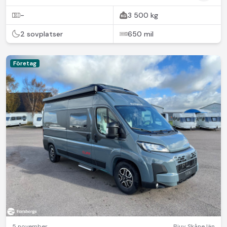
-
3 500 kg
2 sovplatser
650 mil
Företag
5 november
Bjuv
,
Skåne län