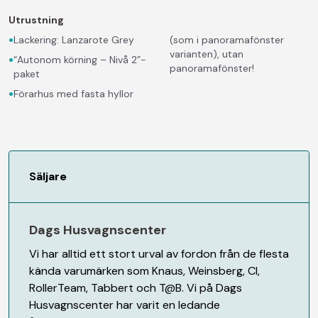
Utrustning
•
Lackering: Lanzarote Grey
(som i panoramafönster
varianten), utan
•
“Autonom körning – Nivå 2”-
panoramafönster!
paket
•
Förarhus med fasta hyllor
Säljare
Dags Husvagnscenter
Vi har alltid ett stort urval av fordon från de flesta
kända varumärken som Knaus, Weinsberg, CI,
RollerTeam, Tabbert och T@B. Vi på Dags
Husvagnscenter har varit en ledande