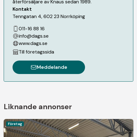
återförsäljare av Knaus sedan 1989.
Kontakt
Tenngatan 4
,
602 23
Norrköping
011-16 88 16
info@dags.se
www.dags.se
Till företagssida
Meddelande
Liknande annonser
Företag