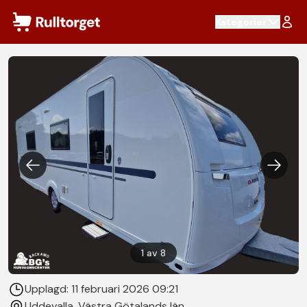
Hoppa till innehåll
Kategorier
1
av
8
Upplagd:
11 februari 2026 09:21
Uddevalla
, Västra Götalands län