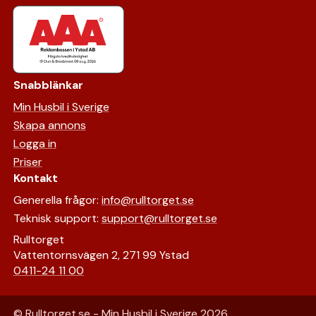
Snabblänkar
Min Husbil i Sverige
Skapa annons
Logga in
Priser
Kontakt
Generella frågor:
info@rulltorget.se
Teknisk support:
support@rulltorget.se
Rulltorget
Vattentornsvägen 2, 271 99 Ystad
0411-24 11 00
© Rulltorget.se - Min Husbil i Sverige
2026