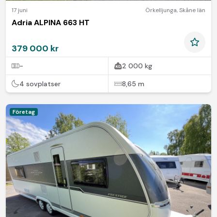
17 juni
Örkelljunga
,
Skåne län
Adria ALPINA 663 HT
379 000 kr
-
2 000 kg
4 sovplatser
8,65 m
Företag