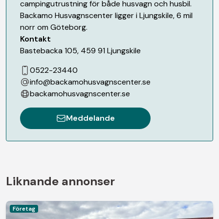
campingutrustning för både husvagn och husbil.
Backamo Husvagnscenter ligger i Ljungskile, 6 mil
norr om Göteborg.
Kontakt
Bastebacka 105
,
459 91
Ljungskile
0522-23440
info@backamohusvagnscenter.se
backamohusvagnscenter.se
Meddelande
Liknande annonser
Företag