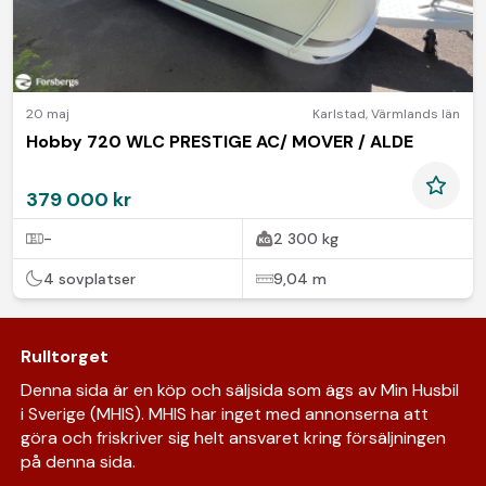
20 maj
Karlstad
,
Värmlands län
Hobby 720 WLC PRESTIGE AC/ MOVER / ALDE
379 000 kr
-
2 300 kg
4 sovplatser
9,04 m
Rulltorget
Denna sida är en köp och säljsida som ägs av Min Husbil
i Sverige (MHIS). MHIS har inget med annonserna att
göra och friskriver sig helt ansvaret kring försäljningen
på denna sida.