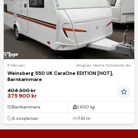
8 februari
Alingsås
,
Västra Götalands län
Weinsberg 550 UK CaraOne EDITION [HOT],
Barnkammare
404 300 kr
375 900 kr
Barnkammare
1 600 kg
6 sovplatser
7,61 m