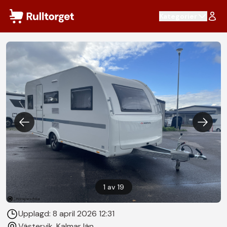
Hoppa till innehåll
Kategorier
1
av
19
Upplagd:
8 april 2026 12:31
Västervik
, Kalmar län