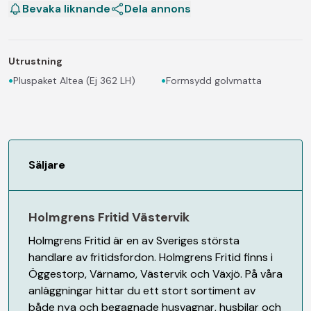
Bevaka liknande
Dela annons
Utrustning
•
•
Pluspaket Altea (Ej 362 LH)
Formsydd golvmatta
Säljare
Holmgrens Fritid Västervik
Holmgrens Fritid är en av Sveriges största
handlare av fritidsfordon. Holmgrens Fritid finns i
Öggestorp, Värnamo, Västervik och Växjö. På våra
anläggningar hittar du ett stort sortiment av
både nya och begagnade husvagnar, husbilar och