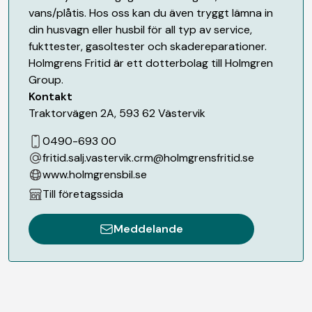
vans/plåtis. Hos oss kan du även tryggt lämna in
din husvagn eller husbil för all typ av service,
fukttester, gasoltester och skadereparationer.
Holmgrens Fritid är ett dotterbolag till Holmgren
Group.
Kontakt
Traktorvägen 2A
,
593 62
Västervik
0490-693 00
fritid.salj.vastervik.crm@holmgrensfritid.se
www.holmgrensbil.se
Till företagssida
Meddelande