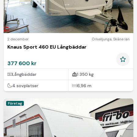
2 december
Örkelljunga
,
Skåne län
Knaus Sport 460 EU Långbäddar
377 600 kr
Långbäddar
1 350 kg
4 sovplatser
6,96 m
Företag