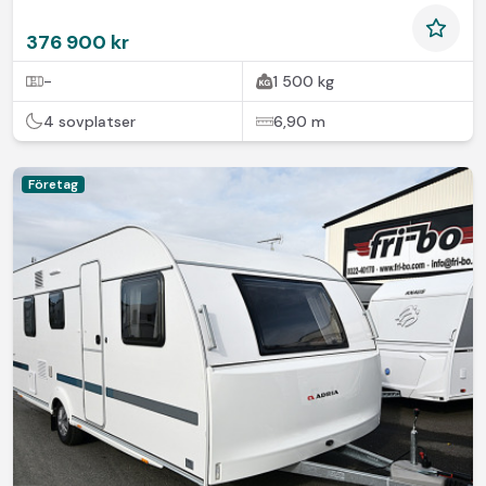
376 900 kr
-
1 500 kg
4 sovplatser
6,90 m
Företag