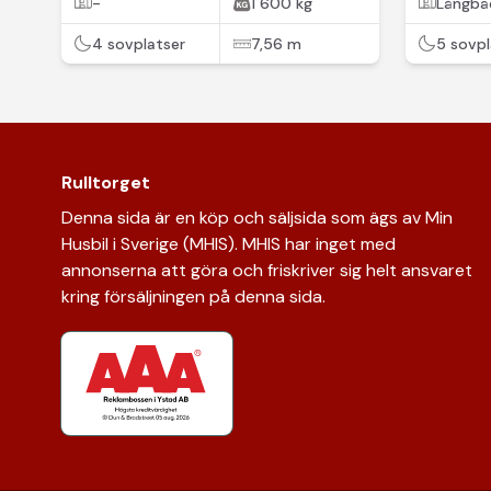
-
1 600 kg
Långbä
4 sovplatser
7,56 m
5 sovpl
Rulltorget
Denna sida är en köp och säljsida som ägs av Min
Husbil i Sverige (MHIS). MHIS har inget med
annonserna att göra och friskriver sig helt ansvaret
kring försäljningen på denna sida.