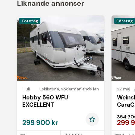
Liknande annonser
Företag
Företag
1 juli
Eskilstuna
,
Södermanlands län
22 maj
Hobby 560 WFU
Weins
EXCELLENT
CaraC
*MYCK
354 70
299 900 kr
299 9