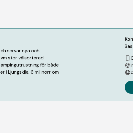
Kon
Bas
och servar nya och
vm stor välsorterad
v campingutrustning för både
 i Ljungskile, 6 mil norr om