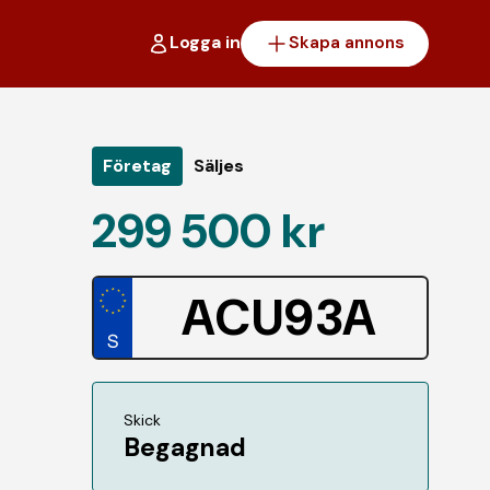
Logga in
Skapa annons
Företag
Säljes
299 500 kr
ACU93A
Skick
Begagnad