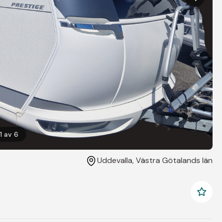
1
av
6
Uddevalla
, Västra Götalands län