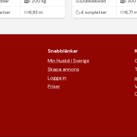
ddar
1 200 kg
Dubbelbädd
1 300
atser
6,83 m
4 sovplatser
6,71 
Snabblänkar
Min Husbil i Sverige
G
Skapa annons
T
Logga in
R
Priser
V
0