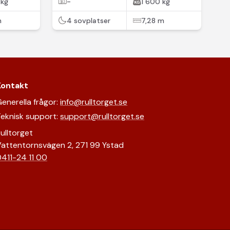
 kg
-
1 600 kg
m
4 sovplatser
7,28 m
Kontakt
enerella frågor:
info@rulltorget.se
eknisk support:
support@rulltorget.se
ulltorget
attentornsvägen 2, 271 99 Ystad
411-24 11 00