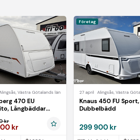
Företag
Alingsås
,
Västra Götalands län
27 april
Alingsås
,
Västra Göta
berg 470 EU
Knaus 450 FU Sport,
ito, Långbäddar
Dubbelbädd
ET UTRUSTNING
0 kr
00 kr
299 900 kr