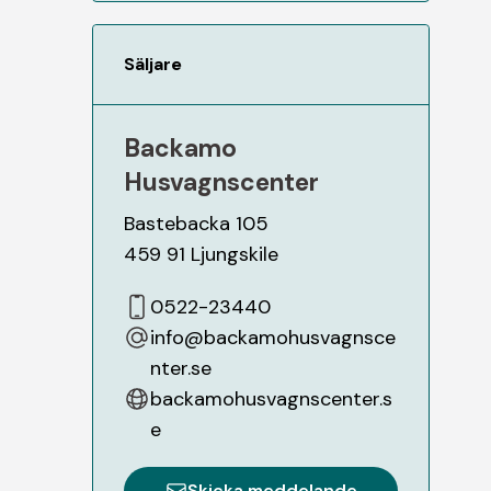
Säljare
Backamo
Husvagnscenter
Bastebacka 105
459 91
Ljungskile
0522-23440
info@backamohusvagnsce
nter.se
backamohusvagnscenter.s
e
Skicka meddelande