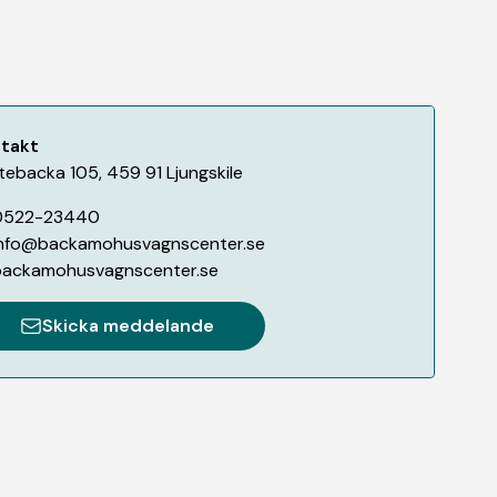
takt
tebacka 105
,
459 91
Ljungskile
0522-23440
info@backamohusvagnscenter.se
backamohusvagnscenter.se
Skicka meddelande