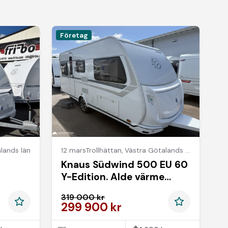
Företag
lands län
12 mars
Trollhättan
,
Västra Götalands län
Knaus Südwind 500 EU 60
Y-Edition. Alde värme
*Sommarkampanj Ränta
319 000 kr
3.95*
299 900 kr