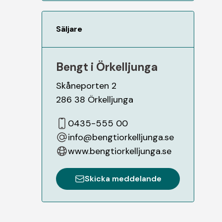
Säljare
Bengt i Örkelljunga
Skåneporten 2
286 38
Örkelljunga
0435-555 00
info@bengtiorkelljunga.se
www.bengtiorkelljunga.se
Skicka meddelande