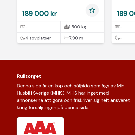
189 000 kr
189 0
-
1 500 kg
-
4 sovplatser
7,90 m
-
Rulltorget
Denna sida är en köp och säljsida som ägs av Min
Husbil i Sverige (MHIS). MHIS har inget med
annonserna att göra och friskriver sig helt ansvaret
kring försäljningen på denna sida.