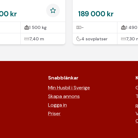
00 kr
189 000 kr
1 500 kg
-
1 490
7,40 m
4 sovplatser
7,30 
Snabblänkar
Min Husbil i Sverige
G
Skapa annons
T
Logga in
R
Priser
V
0