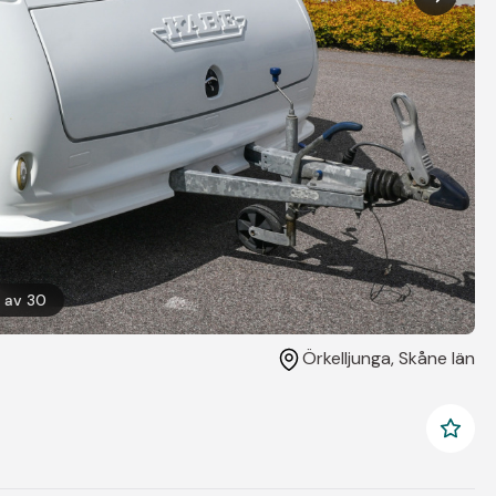
av
30
Örkelljunga
, Skåne län