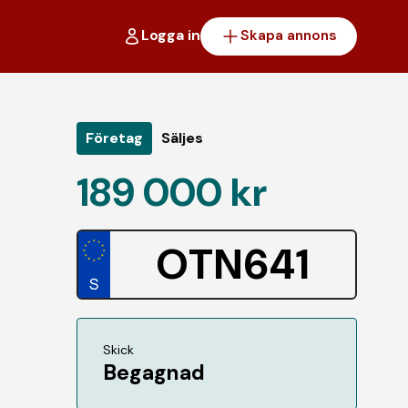
Logga in
Skapa annons
Företag
Säljes
189 000 kr
OTN641
Skick
Begagnad