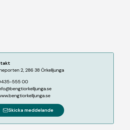
takt
neporten 2
,
286 38
Örkelljunga
0435-555 00
nfo@bengtiorkelljunga.se
ww.bengtiorkelljunga.se
Skicka meddelande