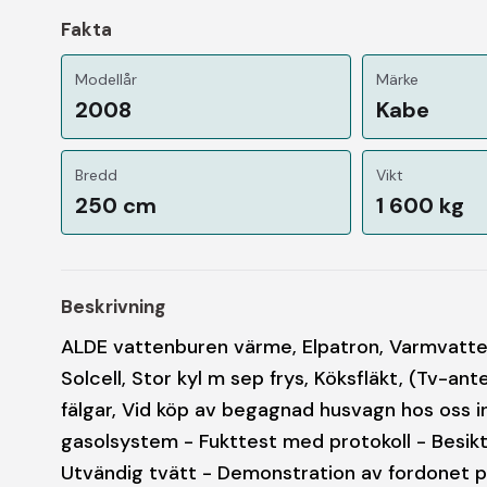
Fakta
Modellår
Märke
2008
Kabe
Bredd
Vikt
250 cm
1 600 kg
Beskrivning
ALDE vattenburen värme, Elpatron, Varmvatten
Solcell, Stor kyl m sep frys, Köksfläkt, (Tv-an
fälgar, Vid köp av begagnad husvagn hos oss i
gasolsystem - Fukttest med protokoll - Besikt
Utvändig tvätt - Demonstration av fordonet på