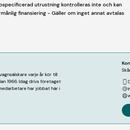
ospecificerad utrustning kontrolleras inte och kan
rmånlig finansiering - Gäller om inget annat avtalas
Kon
Skå
gnsälskare varje år kör till
an 1966. Idag drivs företaget
medarbetare har jobbat här i
i
w