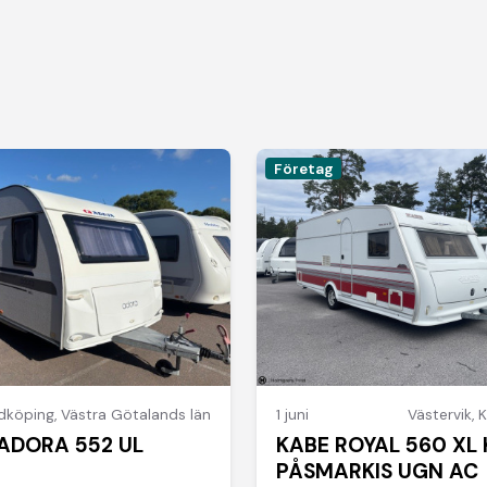
Företag
idköping
,
Västra Götalands län
1 juni
Västervik
,
K
 ADORA 552 UL
KABE ROYAL 560 XL 
PÅSMARKIS UGN AC