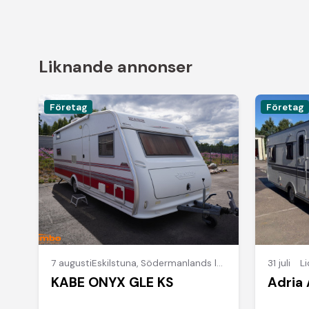
Liknande annonser
Företag
Företag
7 augusti
Eskilstuna
,
Södermanlands län
31 juli
L
KABE ONYX GLE KS
Adria