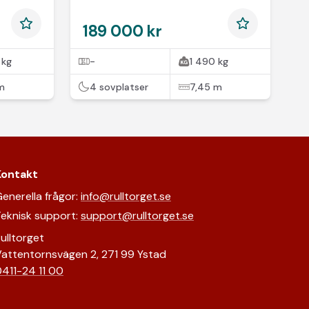
189 000 kr
 kg
-
1 490 kg
m
4 sovplatser
7,45 m
Kontakt
enerella frågor:
info@rulltorget.se
eknisk support:
support@rulltorget.se
ulltorget
attentornsvägen 2, 271 99 Ystad
411-24 11 00