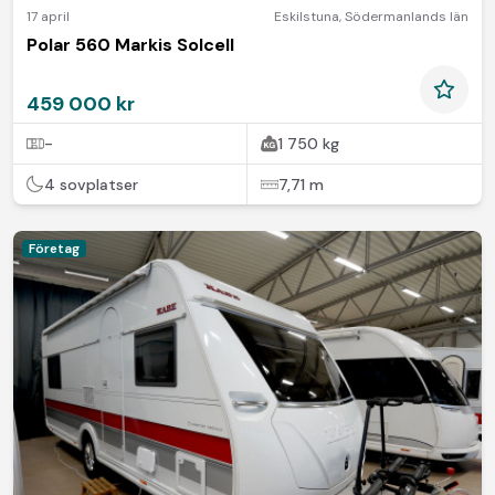
17 april
Eskilstuna
,
Södermanlands län
Polar 560 Markis Solcell
459 000 kr
-
1 750 kg
4 sovplatser
7,71 m
Företag