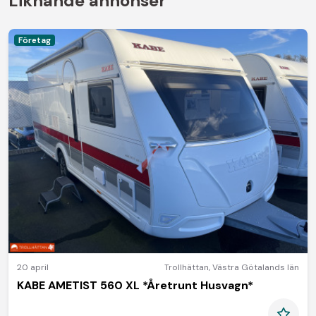
Liknande annonser
Företag
20 april
Trollhättan
,
Västra Götalands län
KABE AMETIST 560 XL *Åretrunt Husvagn*