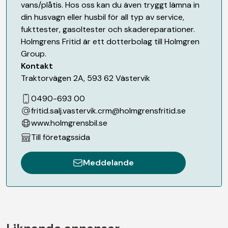
vans/plåtis. Hos oss kan du även tryggt lämna in
din husvagn eller husbil för all typ av service,
fukttester, gasoltester och skadereparationer.
Holmgrens Fritid är ett dotterbolag till Holmgren
Group.
Kontakt
Traktorvägen 2A
,
593 62
Västervik
0490-693 00
fritid.salj.vastervik.crm@holmgrensfritid.se
www.holmgrensbil.se
Till företagssida
Meddelande