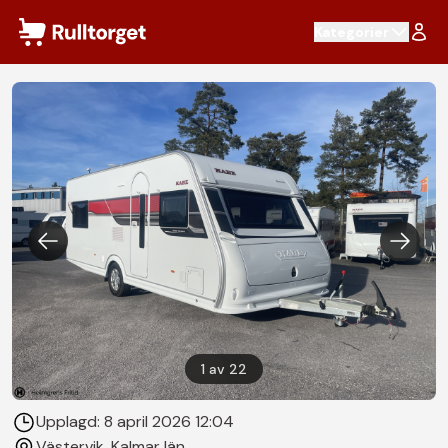
Hoppa till innehåll
Kategorier
1
av
22
Upplagd:
8 april 2026 12:04
Västervik
, Kalmar län