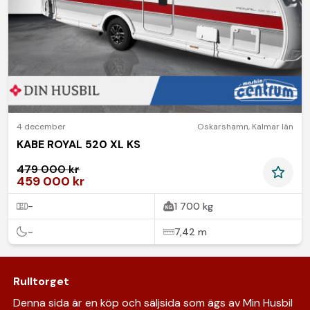
4 december
Oskarshamn
,
Kalmar län
KABE ROYAL 520 XL KS
479 000 kr
459 000 kr
-
1 700 kg
-
7,42 m
Rulltorget
Denna sida är en köp och säljsida som ägs av Min Husbil