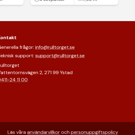
Kontakt
enerella frågor:
info@rulltorget.se
eknisk support:
support@rulltorget.se
ulltorget
attentornsvägen 2, 271 99 Ystad
411-24 11 00
Läs våra
användarvillkor
och
personuppgiftspolicy