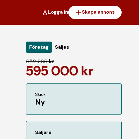
Logga in
Skapa annons
Företag
Säljes
652 236 kr
595 000 kr
Skick
Ny
Säljare