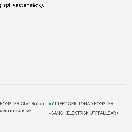
 spillvattensäck),
•
R Obs! Rutan
YTTERDÖRR TONAD FÖNSTER
som mindre rak.
•
SÄNG: (ELEKTRISK UPPFÄLLBAR)