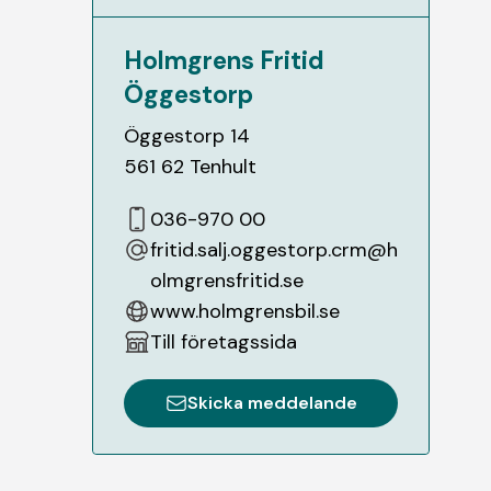
Holmgrens Fritid
Öggestorp
Öggestorp 14
561 62
Tenhult
036-970 00
fritid.salj.oggestorp.crm@h
olmgrensfritid.se
www.holmgrensbil.se
Till företagssida
Skicka meddelande