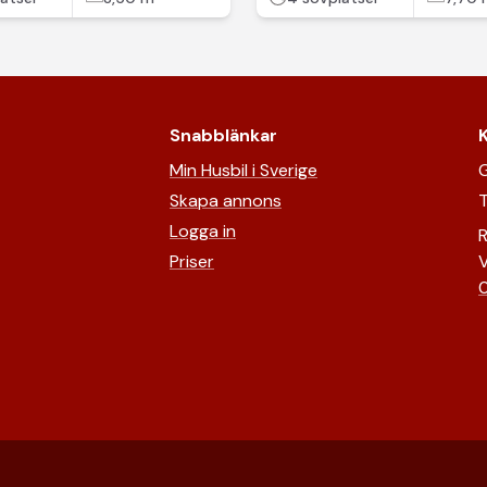
Snabblänkar
Min Husbil i Sverige
G
Skapa annons
T
Logga in
R
Priser
V
0