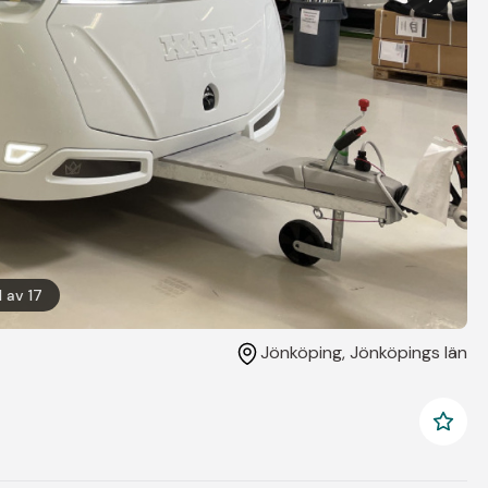
1
av
17
Jönköping
, Jönköpings län