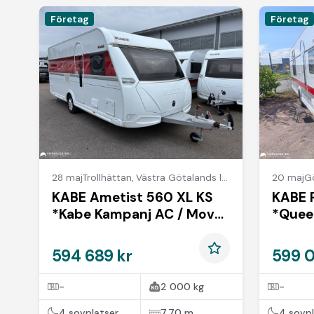
Företag
Företag
28 maj
Trollhättan
,
Västra Götalands län
20 maj
G
KABE Ametist 560 XL KS
KABE 
*Kabe Kampanj AC / Mover
*Quee
/ Solpanel*
inredn
594 689 kr
599 
-
2 000 kg
-
4 sovplatser
7,70 m
4 sovpl