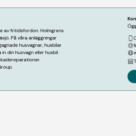
Kon
Ögg
e av fritidsfordon. Holmgrens
äxjö. På våra anläggningar
gagnade husvagnar, husbilar
f
in din husvagn eller husbil
w
 skadereparationer.
T
Group.