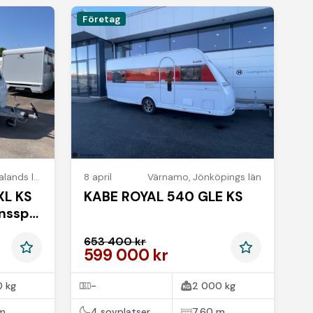
Företag
ands län
8 april
Värnamo
,
Jönköpings län
XL KS
KABE ROYAL 540 GLE KS
nsspis
653 400 kr
599 000 kr
 kg
-
2 000 kg
 m
4 sovplatser
7,60 m