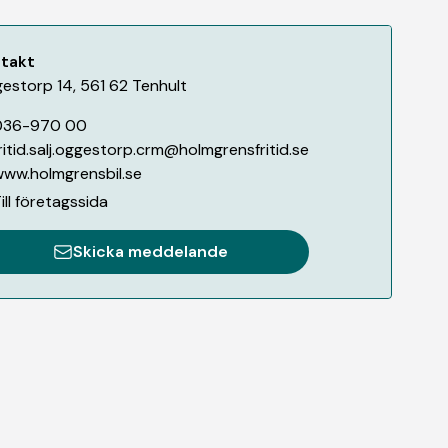
takt
estorp 14
,
561 62
Tenhult
036-970 00
ritid.salj.oggestorp.crm@holmgrensfritid.se
ww.holmgrensbil.se
ill företagssida
Skicka meddelande