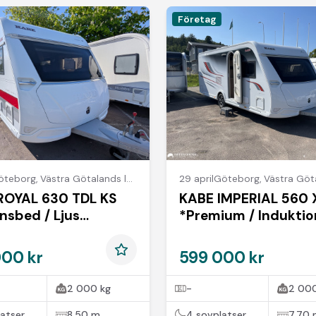
Företag
öteborg
,
Västra Götalands län
29 april
Göteborg
,
Västra Götal
ROYAL 630 TDL KS
KABE IMPERIAL 560 
nsbed / Ljus
*Premium / Induktio
ing / ALDE
/ Mover
000 kr
599 000 kr
2 000 kg
-
2 000
atser
8,50 m
4 sovplatser
7,70