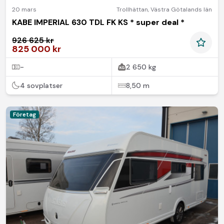
20 mars
Trollhättan
,
Västra Götalands län
KABE IMPERIAL 630 TDL FK KS * super deal *
926 625 kr
825 000 kr
-
2 650 kg
4 sovplatser
8,50 m
Företag