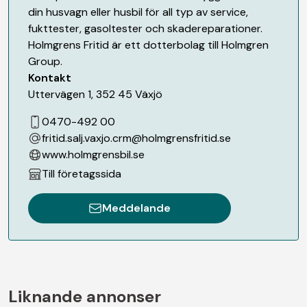
din husvagn eller husbil för all typ av service,
fukttester, gasoltester och skadereparationer.
Holmgrens Fritid är ett dotterbolag till Holmgren
Group.
Kontakt
Uttervägen 1
,
352 45
Växjö
0470-492 00
fritid.salj.vaxjo.crm@holmgrensfritid.se
www.holmgrensbil.se
Till företagssida
Meddelande
Liknande annonser