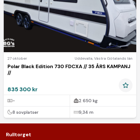
27 oktober
Uddevalla
,
Västra Götalands län
Polar Black Edition 730 FDCXA // 35 ÅRS KAMPANJ
//
835 300 kr
-
2 650 kg
8 sovplatser
9,34 m
Rulltorget