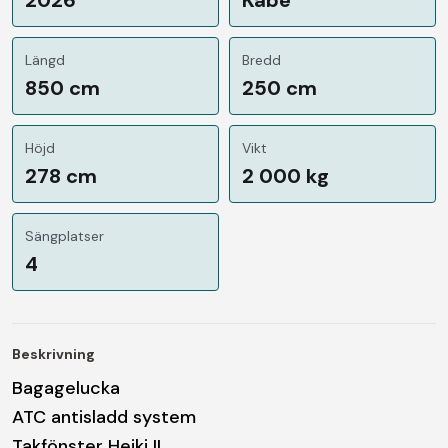
Längd
Bredd
850 cm
250 cm
Höjd
Vikt
278 cm
2 000 kg
Sängplatser
4
Beskrivning
Bagagelucka
ATC antisladd system
Takfönster Heiki II