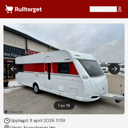
Hoppa till innehåll
Kategorier
1
av
19
Upplagd:
8 april 2026 11:59
Växjö
, Kronobergs län