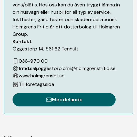
vans/plåtis. Hos oss kan du även tryggt lämna in
din husvagn eller husbil för all typ av service,
fukttester, gasoltester och skadereparationer.
Holmgrens Fritid är ett dotterbolag till Holmgren
Group.
Kontakt
Öggestorp 14
,
561 62
Tenhult
036-970 00
fritid.salj.oggestorp.crm@holmgrensfritid.se
www.holmgrensbil.se
Till företagssida
Meddelande