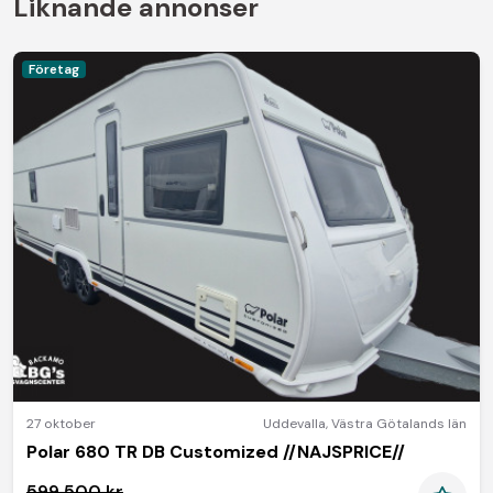
Liknande annonser
Företag
27 oktober
Uddevalla
,
Västra Götalands län
Polar 680 TR DB Customized //NAJSPRICE//
599 500 kr