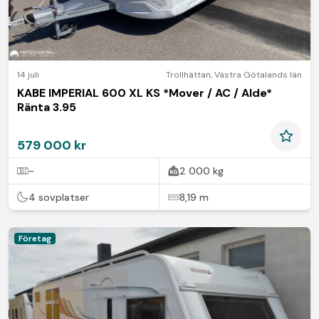
14 juli
Trollhättan
,
Västra Götalands län
KABE IMPERIAL 600 XL KS *Mover / AC / Alde*
Ränta 3.95
579 000 kr
-
2 000 kg
4 sovplatser
8,19 m
Företag