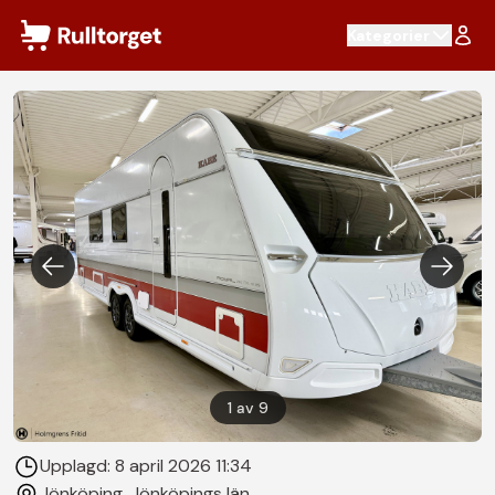
Hoppa till innehåll
Kategorier
1
av
9
Upplagd:
8 april 2026 11:34
Jönköping
, Jönköpings län