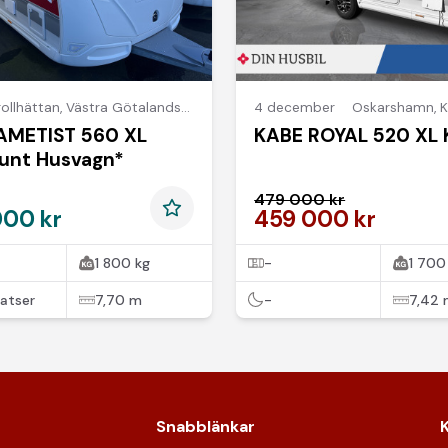
rollhättan
,
Västra Götalands län
4 december
Oskarshamn
,
K
AMETIST 560 XL
KABE ROYAL 520 XL 
runt Husvagn*
479 000 kr
000 kr
459 000 kr
1 800 kg
-
1 700
atser
7,70 m
-
7,42
Snabblänkar