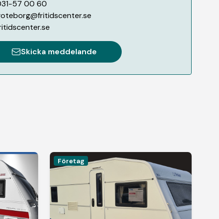
031-57 00 60
oteborg@fritidscenter.se
ritidscenter.se
Skicka meddelande
Företag