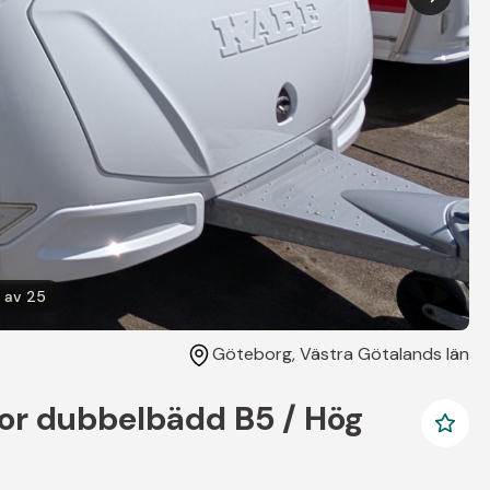
av
25
Göteborg
, Västra Götalands län
or dubbelbädd B5 / Hög