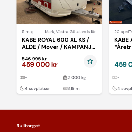
5 maj
Mark
,
Västra Götalands län
20 april
T
KABE ROYAL 600 XL KS /
KABE 
ALDE / Mover / KAMPANJ
*Året
3,95 ränta Fragus garanti
546 995 kr
24 mån
459 000 kr
459 
-
2 000 kg
-
4 sovplatser
8,19 m
4 sovpl
Rulltorget