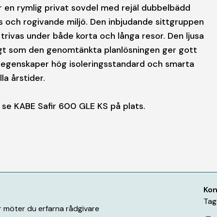
r en rymlig privat sovdel med rejäl dubbelbädd
s och rogivande miljö. Den inbjudande sittgruppen
trivas under både korta och långa resor. Den ljusa
igt som den genomtänkta planlösningen ger gott
eregenskaper hög isoleringsstandard och smarta
la årstider.
h se KABE Safir 600 GLE KS på plats.
Kon
Tag
är möter du erfarna rådgivare