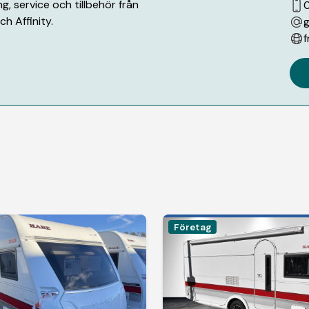
g, service och tillbehör från
h Affinity.
g
f
Företag