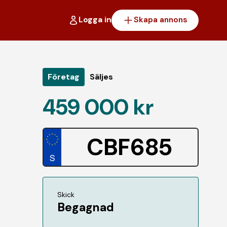
Logga in
Skapa annons
Företag
Säljes
459 000 kr
CBF685
Skick
Begagnad