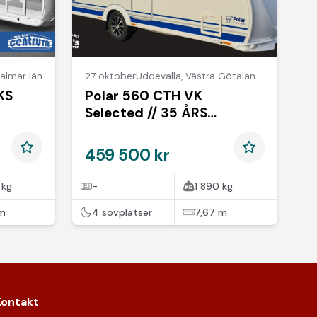
almar län
27 oktober
Uddevalla
,
Västra Götalands län
KS
Polar 560 CTH VK
Selected // 35 ÅRS
KAMPANJ //
459 500 kr
 kg
-
1 890 kg
 m
4 sovplatser
7,67 m
Kontakt