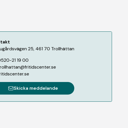
takt
ugårdsvägen 25
,
461 70
Trollhättan
520-21 19 00
rollhattan@fritidscenter.se
ritidscenter.se
Skicka meddelande