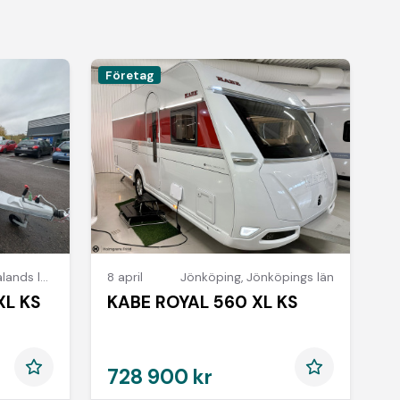
Företag
ands län
8 april
Jönköping
,
Jönköpings län
XL KS
KABE ROYAL 560 XL KS
*
728 900 kr