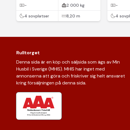
-
2 000 kg
-
4 sovplatser
8,20 m
4 sovpl
Rulltorget
Denna sida är en köp och säljsida som ägs av Min
Husbil i Sverige (MHIS). MHIS har inget med
annonserna att göra och friskriver sig helt ansvaret
kring försäljningen på denna sida.