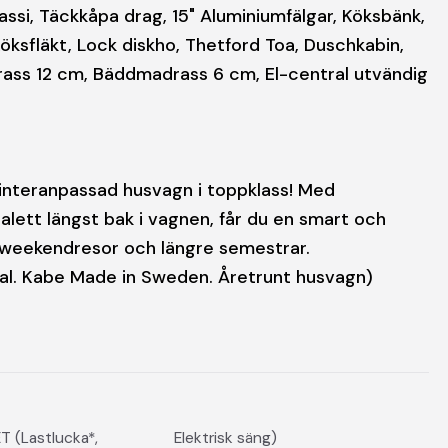
ssi, Täckkåpa drag, 15" Aluminiumfälgar, Köksbänk,
Köksfläkt, Lock diskho, Thetford Toa, Duschkabin,
drass 12 cm, Bäddmadrass 6 cm, El-central utvändig
interanpassad husvagn i toppklass! Med
alett längst bak i vagnen, får du en smart och
a weekendresor och längre semestrar.
rial. Kabe Made in Sweden. Åretrunt husvagn)
 (Lastlucka*,
Elektrisk säng)