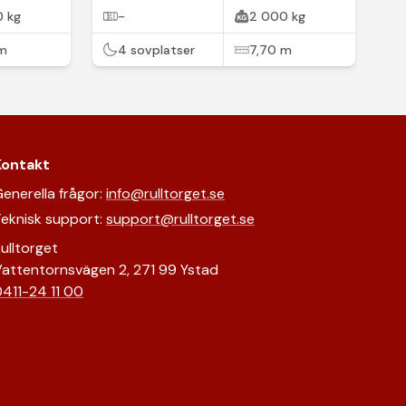
 kg
-
2 000 kg
 m
4 sovplatser
7,70 m
Kontakt
enerella frågor:
info@rulltorget.se
eknisk support:
support@rulltorget.se
ulltorget
attentornsvägen 2, 271 99 Ystad
411-24 11 00