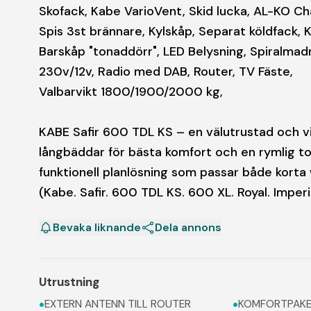
Skofack, Kabe VarioVent, Skid lucka, AL-KO Cha
Spis 3st brännare, Kylskåp, Separat köldfack, 
Barskåp "tonaddörr", LED Belysning, Spiralma
230v/12v, Radio med DAB, Router, TV Fäste,
Valbarvikt 1800/1900/2000 kg,
KABE Safir 600 TDL KS – en välutrustad och v
långbäddar för bästa komfort och en rymlig to
funktionell planlösning som passar både kort
(Kabe. Safir. 600 TDL KS. 600 XL. Royal. Impe
Bevaka liknande
Dela annons
Utrustning
•
•
EXTERN ANTENN TILL ROUTER
KOMFORTPAKET