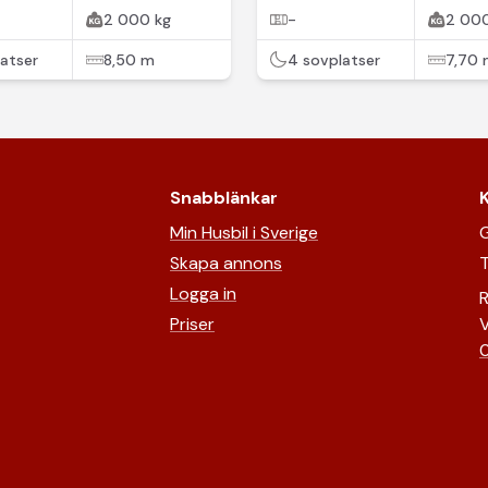
2 000 kg
-
2 000
atser
8,50 m
4 sovplatser
7,70
Snabblänkar
Min Husbil i Sverige
G
Skapa annons
T
Logga in
R
Priser
V
0