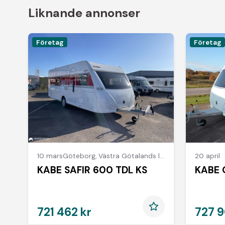
Liknande annonser
Företag
Företag
10 mars
Göteborg
,
Västra Götalands län
20 april
KABE SAFIR 600 TDL KS
KABE 
721 462 kr
727 9