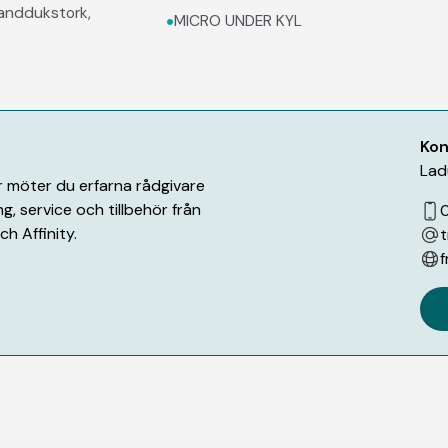
anddukstork,
•
MICRO UNDER KYL
Kon
Lad
är möter du erfarna rådgivare
g, service och tillbehör från
0
h Affinity.
t
f