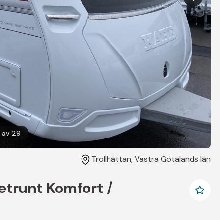
av
29
Trollhättan
, Västra Götalands län
etrunt Komfort /