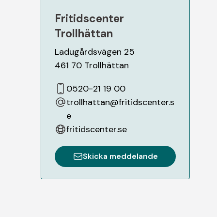
Fritidscenter
Trollhättan
Ladugårdsvägen 25
461 70
Trollhättan
0520-21 19 00
trollhattan@fritidscenter.s
e
fritidscenter.se
Skicka meddelande