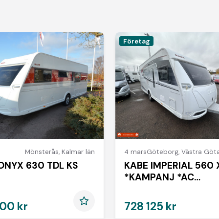
Företag
Mönsterås
,
Kalmar län
4 mars
Göteborg
,
Västra Götal
ONYX 630 TDL KS
KABE IMPERIAL 560 
*KAMPANJ *AC
*SOLPANEL *MOVER
00 kr
728 125 kr