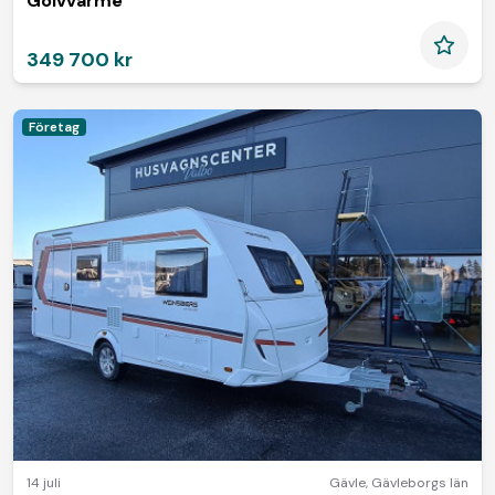
Golvvärme
349 700 kr
Företag
14 juli
Gävle
,
Gävleborgs län