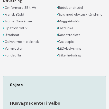
Utrustning
•
•
Omformare 384 VA
Bäddbar sittdel
•
•
Fransk Bädd
Spis med elektrisk tändning
•
•
Truma Gasvärme
Myggnätsdörr
•
•
Elpatron 230V
Lastlucka
•
•
Ultraheat
Kassettoalett
•
•
Golvvärme - elektrisk
Gasolspis
•
•
Varmvatten
LED-belysning
•
•
Rundsoffa
Säkerhetsdrag
Säljare
Husvagnscenter i Valbo