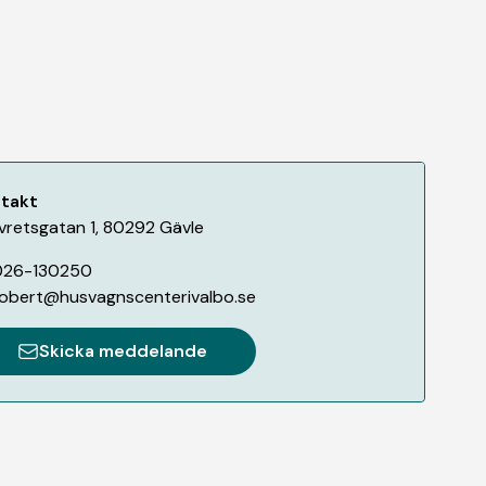
takt
vretsgatan 1
,
80292
Gävle
026-130250
obert@husvagnscenterivalbo.se
Skicka meddelande