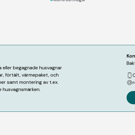
Kon
Bak
ya eller begagnade husvagnar
r, förtält, värmepaket, och
oner samt montering av t.ex.
r
de husvagnsmärken.