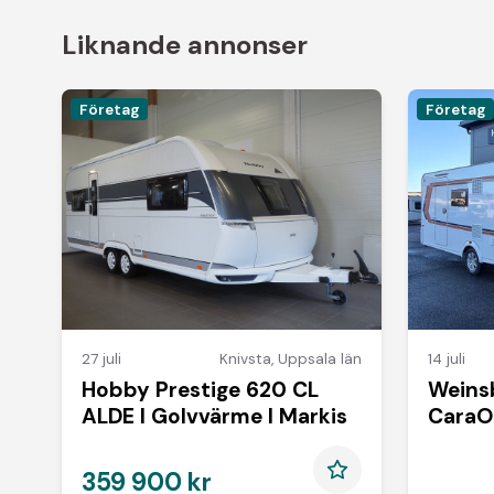
Liknande annonser
Företag
Företag
27 juli
Knivsta
,
Uppsala län
14 juli
Hobby Prestige 620 CL
Weins
ALDE I Golvvärme I Markis
CaraO
Vånin
359 900 kr