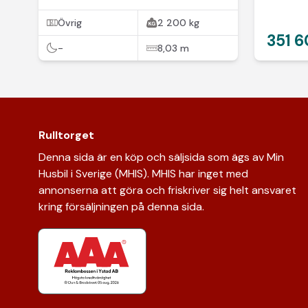
Övrig
2 200 kg
351 6
-
8,03 m
Rulltorget
Denna sida är en köp och säljsida som ägs av Min
Husbil i Sverige (MHIS). MHIS har inget med
annonserna att göra och friskriver sig helt ansvaret
kring försäljningen på denna sida.