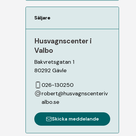
Säljare
Husvagnscenter i
Valbo
Bakvretsgatan 1
80292
Gävle
026-130250
robert@husvagnscenteriv
albo.se
Skicka meddelande