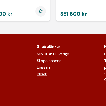
00 kr
351 600 kr
Snabblänkar
Min Husbil i Sverige
G
Skapa annons
T
Logga in
R
Priser
V
0