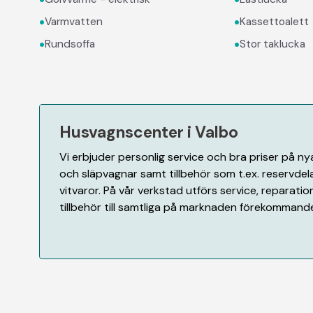
•
•
Varmvatten
Kassettoalett
•
•
Rundsoffa
Stor taklucka
Husvagnscenter i Valbo
Vi erbjuder personlig service och bra priser på n
och släpvagnar samt tillbehör som t.ex. reservdela
vitvaror. På vår verkstad utförs service, reparati
tillbehör till samtliga på marknaden förekomman