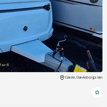
1
av
6
Gävle
, Gävleborgs län