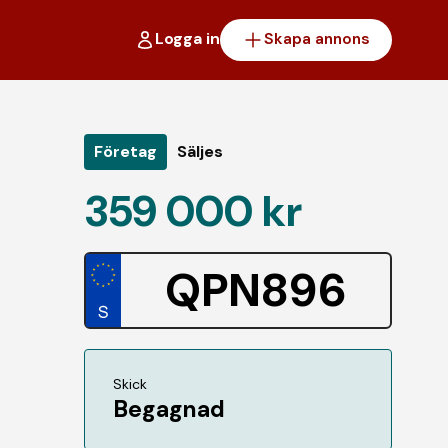
Logga in
Skapa annons
Företag
Säljes
359 000 kr
QPN896
Skick
Begagnad