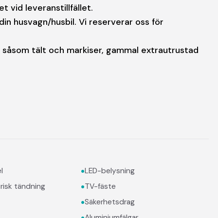
 vid leveranstillfället.
 din husvagn/husbil. Vi reserverar oss för
j, såsom tält och markiser, gammal extrautrustad
•
l
LED-belysning
•
risk tändning
TV-fäste
•
Säkerhetsdrag
•
Aluminiumfälgar