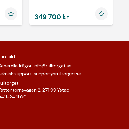
349 700 kr
Kontakt
enerella frågor:
info@rulltorget.se
eknisk support:
support@rulltorget.se
ulltorget
attentornsvägen 2, 271 99 Ystad
411-24 11 00