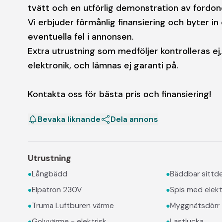
tvätt och en utförlig demonstration av fordonet
Vi erbjuder förmånlig finansiering och byter in
eventuella fel i annonsen.
Extra utrustning som medföljer kontrolleras e
elektronik, och lämnas ej garanti på.
Kontakta oss för bästa pris och finansiering!
Bevaka liknande
Dela annons
Utrustning
•
•
Långbädd
Bäddbar sittde
•
•
Elpatron 230V
Spis med elekt
•
•
Truma Luftburen värme
Myggnätsdörr
•
•
Golvvärme - elektrisk
Lastlucka