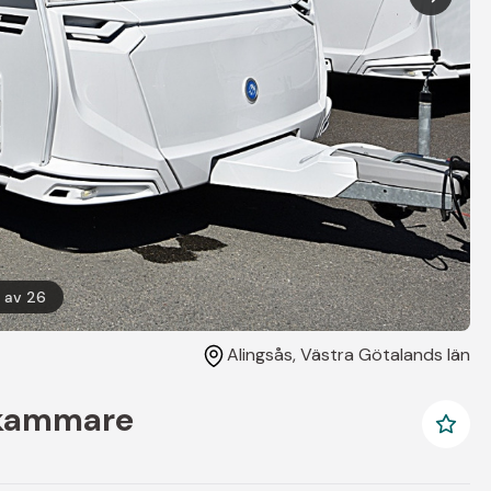
av
26
Alingsås
, Västra Götalands län
nkammare