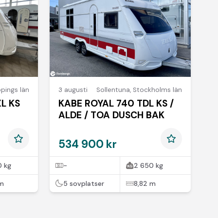
pings län
3 augusti
Sollentuna
,
Stockholms län
L KS
KABE ROYAL 740 TDL KS /
ALDE / TOA DUSCH BAK
534 900 kr
 kg
-
2 650 kg
 m
5 sovplatser
8,82 m