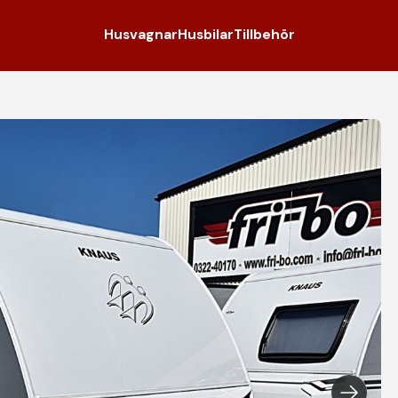
Husvagnar
Husbilar
Tillbehör