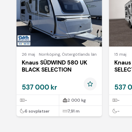
26 maj
Norrköping
,
Östergötlands län
15 maj
Knaus SÜDWIND 580 UK
Knaus
BLACK SELECTION
SELEC
537 000 kr
537 
-
2 000 kg
-
6 sovplatser
7,91 m
-