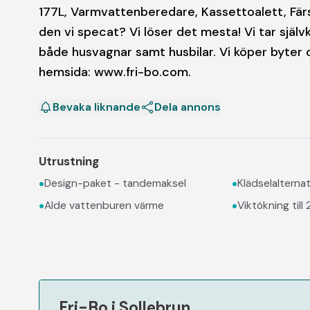
177L, Varmvattenberedare, Kassettoalett, Fär
den vi specat? Vi löser det mesta! Vi tar själ
både husvagnar samt husbilar. Vi köper byter oc
hemsida: www.fri-bo.com.
Bevaka liknande
Dela annons
Utrustning
•
•
Design-paket - tandemaksel
Klädselalternat
•
•
Alde vattenburen värme
Viktökning til
Fri-Bo i Sollebrun