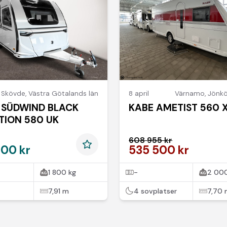
Skövde
,
Västra Götalands län
8 april
Värnamo
,
Jönkö
 SÜDWIND BLACK
KABE AMETIST 560 X
TION 580 UK
608 955 kr
000 kr
535 500 kr
1 800 kg
-
2 000
7,91 m
4 sovplatser
7,70