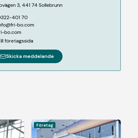
pvägen 3
,
441 74
Sollebrunn
0322-401 70
nfo@fri-bo.com
ri-bo.com
ill företagssida
Skicka meddelande
Företag