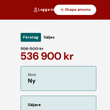
Logga in
Skapa annons
Företag
Säljes
596 500 kr
536 900 kr
Skick
Ny
Säljare