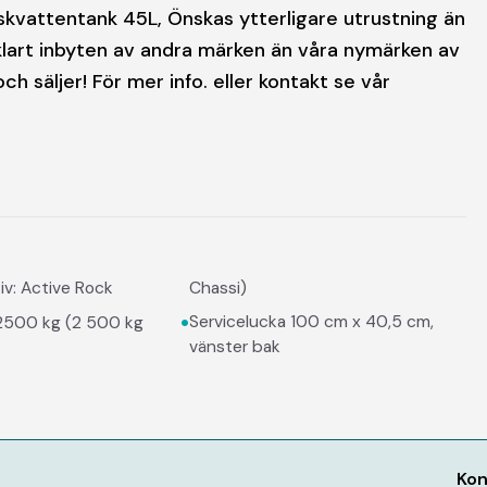
skvattentank 45L, Önskas ytterligare utrustning än
vklart inbyten av andra märken än våra nymärken av
h säljer! För mer info. eller kontakt se vår
iv: Active Rock
Chassi)
•
Servicelucka 100 cm x 40,5 cm,
l 2500 kg (2 500 kg
vänster bak
Kon