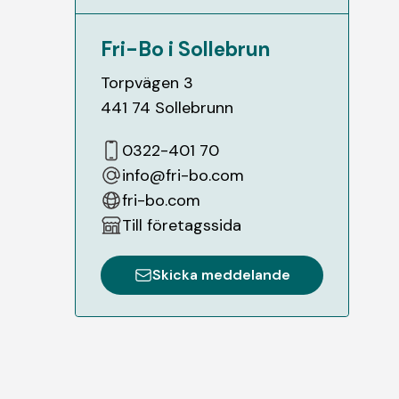
Fri-Bo i Sollebrun
Torpvägen 3
441 74
Sollebrunn
0322-401 70
info@fri-bo.com
fri-bo.com
Till företagssida
Skicka meddelande