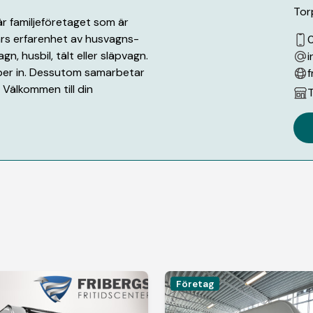
Tor
är familjeföretaget som är
års erfarenhet av husvagns-
gn, husbil, tält eller släpvagn.
i
köper in. Dessutom samarbetar
f
Välkommen till din
T
Företag